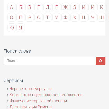
А
Б
В
Г
Д
Е
Ж
З
И
Й
К
О
П
Р
С
Т
У
Ф
Х
Ц
Ч
Ш
Ю
Я
Поиск слова
Сервисы
Неравенство Бернулли
Количество подмножеств в множестве
Извлечение корня n-ой степени
Дзета функция Римана