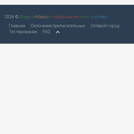
2026 ©
Индиго
-
Абакус
-
образование
ключ
к успеху!
Главная
Склонение прилагательных
Сетевой город
Тестирование
FAQ