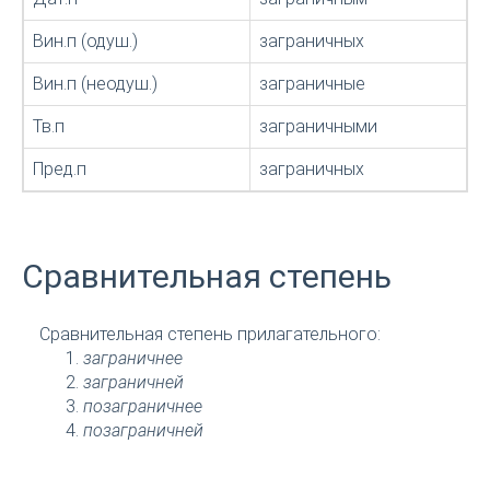
Вин.п (одуш.)
заграничных
Вин.п (неодуш.)
заграничные
Тв.п
заграничными
Пред.п
заграничных
Сравнительная степень
Сравнительная степень прилагательного:
заграничнее
заграничней
позаграничнее
позаграничней