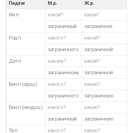
Падеж
М.р.
Ж.р.
Им.п
какой?
какая?
заграничный
заграничная
Род.п
какого?
какой?
заграничного
заграничной
Дат.п
какому?
какой?
заграничному
заграничной
Вин.п (одуш.)
какого?
какую?
заграничного
заграничную
Вин.п (неодуш.)
какого?
какую?
заграничный
заграничную
Тв.п
какого?
какую?