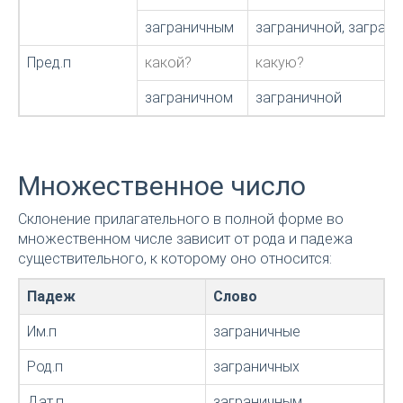
заграничным
заграничной, загран
Пред.п
какой?
какую?
заграничном
заграничной
Множественное число
Склонение прилагательного в полной форме во
множественном числе зависит от рода и падежа
существительного, к которому оно относится:
Падеж
Слово
Им.п
заграничные
Род.п
заграничных
Дат.п
заграничным