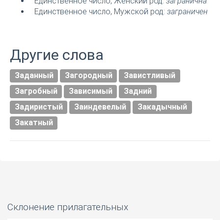
Единственное число, Женский род:
загранична
Единственное число, Мужской род:
заграничен
Другие слова
Заданный
Загородный
Завистливый
Загробный
Зависимый
Задний
Задиристый
Заиндевелый
Закадычный
Закатный
Склонение прилагательных