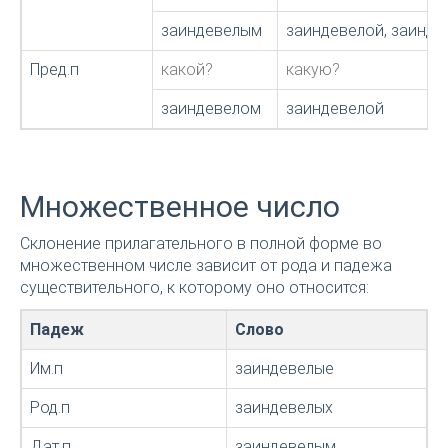
заиндевелым
заиндевелой, заинд
Пред.п
какой?
какую?
заиндевелом
заиндевелой
Множественное число
Склонение прилагательного в полной форме во
множественном числе зависит от рода и падежа
существительного, к которому оно относится:
Падеж
Слово
Им.п
заиндевелые
Род.п
заиндевелых
Дат.п
заиндевелым