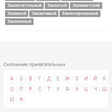
Заключительный
Заклятый
Залихватский
Заливной
Заманчивый
Замаскированный
Закаленный
Склонение прилагательных
А
Б
В
Г
Д
Е
Ж
З
И
Й
К
О
П
Р
С
Т
У
Ф
Х
Ц
Ч
Ш
Ю
Я