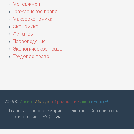
Менеджмент
Гражданское право
Макроэкономика
Экономика
Финансы
Правоведение
Экологическое право
Трудовое право
2026 ©
Индиго
-
Абакус
-
образование
ключ
к успеху!
Главная
Склонение прилагательных
Сетевой город
Тестирование
FAQ