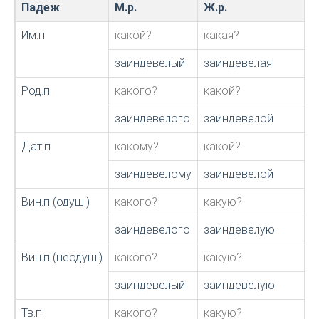
Падеж
М.р.
Ж.р.
Им.п
какой?
какая?
заиндевелый
заиндевелая
Род.п
какого?
какой?
заиндевелого
заиндевелой
Дат.п
какому?
какой?
заиндевелому
заиндевелой
Вин.п (одуш.)
какого?
какую?
заиндевелого
заиндевелую
Вин.п (неодуш.)
какого?
какую?
заиндевелый
заиндевелую
Тв.п
какого?
какую?