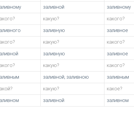
аливному
заливной
заливному
акого?
какую?
какого?
аливного
заливную
заливное
акого?
какую?
какого?
аливной
заливную
заливное
акого?
какую?
какого?
аливным
заливной, заливною
заливным
акой?
какую?
какое?
аливном
заливной
заливном