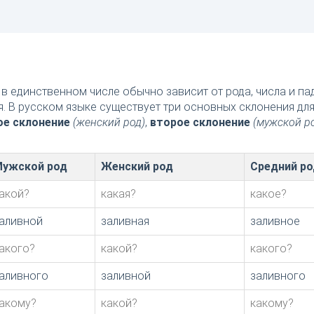
в единственном числе обычно зависит от рода, числа и п
я. В русском языке существует три основных склонения дл
ое склонение
(женский род)
,
второе склонение
(мужской р
ужской род
Женский род
Средний ро
акой?
какая?
какое?
аливной
заливная
заливное
акого?
какой?
какого?
аливного
заливной
заливного
акому?
какой?
какому?