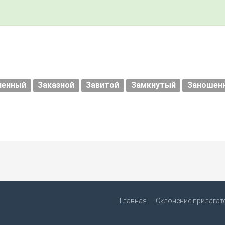
ленный
Заказной
Завитой
Замкнутый
Заношен
Главная
Склонение прилагат