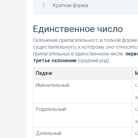
Краткая форма
Единственное число
Склонение прилагательного в полной форме 
существительного, к которому оно относитс
прилагательных в единственном числе:
перв
третье склонение
(средний род)
.
Падеж
М
Именительный
к
з
Родительный
к
з
Дательный
к