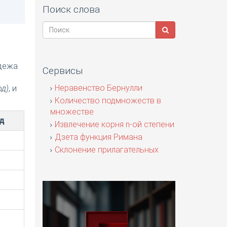
Поиск слова
адежа
Сервисы
я
Неравенство Бернулли
од)
, и
Количество подмножеств в
множестве
д
Извлечение корня n-ой степени
Дзета функция Римана
Склонение прилагательных