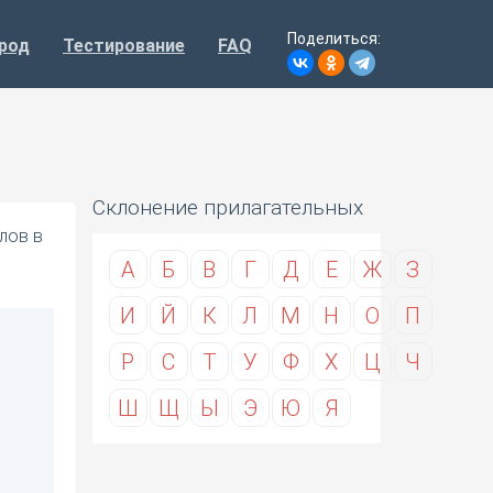
Поделиться:
род
Тестирование
FAQ
Склонение прилагательных
лов в
А
Б
В
Г
Д
Е
Ж
З
И
Й
К
Л
М
Н
О
П
Р
С
Т
У
Ф
Х
Ц
Ч
Ш
Щ
Ы
Э
Ю
Я