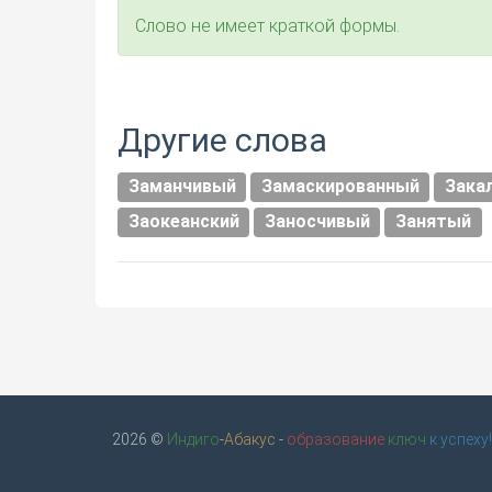
Слово не имеет краткой формы.
Другие слова
Заманчивый
Замаскированный
Зака
Заокеанский
Заносчивый
Занятый
2026 ©
Индиго
-
Абакус
-
образование
ключ
к успеху!