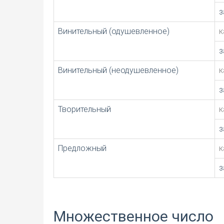
з
Винительный (одушевленное)
к
з
Винительный (неодушевленное)
к
з
Творительный
к
з
Предложный
к
з
Множественное число