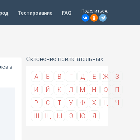
Поделиться:
род
Тестирование
FAQ
Склонение прилагательных
лов в
А
Б
В
Г
Д
Е
Ж
З
И
Й
К
Л
М
Н
О
П
Р
С
Т
У
Ф
Х
Ц
Ч
Ш
Щ
Ы
Э
Ю
Я