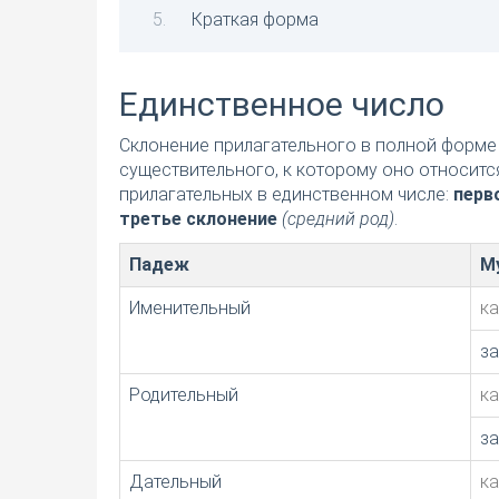
Краткая форма
Единственное число
Склонение прилагательного в полной форме 
существительного, к которому оно относитс
прилагательных в единственном числе:
перв
третье склонение
(средний род)
.
Падеж
М
Именительный
к
з
Родительный
к
з
Дательный
к