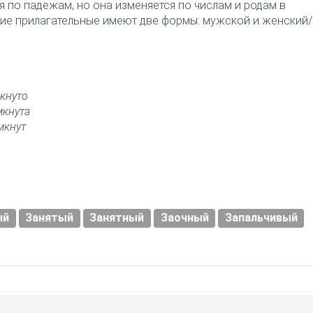
я по падежам, но она изменяется по числам и родам в
ткие прилагательные имеют две формы: мужской и женский/
кнуто
мкнута
мкнут
ый
Занятый
Занятный
Заочный
Запальчивый