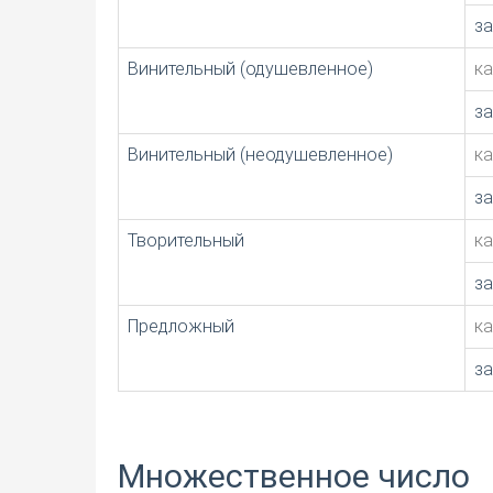
з
Винительный (одушевленное)
к
з
Винительный (неодушевленное)
к
з
Творительный
к
з
Предложный
к
з
Множественное число