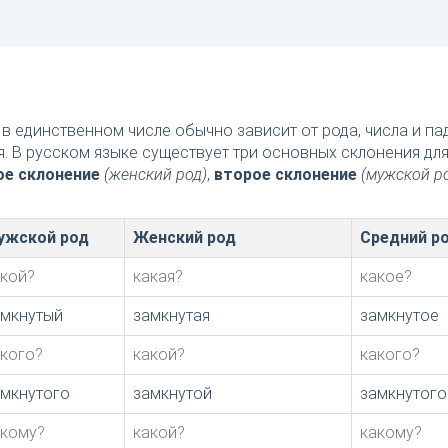
в единственном числе обычно зависит от рода, числа и п
я. В русском языке существует три основных склонения дл
ое склонение
(женский род)
,
второе склонение
(мужской р
ужской род
Женский род
Средний р
акой?
какая?
какое?
амкнутый
замкнутая
замкнутое
акого?
какой?
какого?
амкнутого
замкнутой
замкнутого
акому?
какой?
какому?