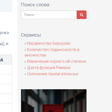
Поиск слова
адежа
Сервисы
я
Неравенство Бернулли
од)
, и
Количество подмножеств в
множестве
од
Извлечение корня n-ой степени
Дзета функция Римана
Склонение прилагательных