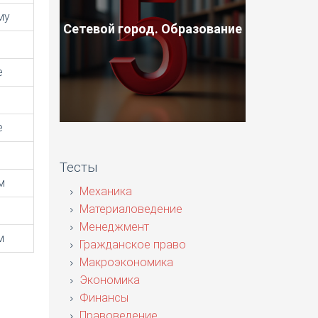
му
Сетевой город. Образование
е
е
Тесты
м
Механика
Материаловедение
Менеджмент
м
Гражданское право
Макроэкономика
Экономика
Финансы
Правоведение