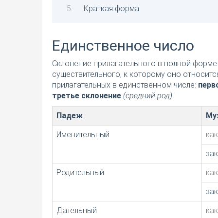
Краткая форма
Единственное число
Склонение прилагательного в полной форме 
существительного, к которому оно относитс
прилагательных в единственном числе:
перв
третье склонение
(средний род)
.
Падеж
Му
Именительный
ка
за
Родительный
ка
за
Дательный
ка