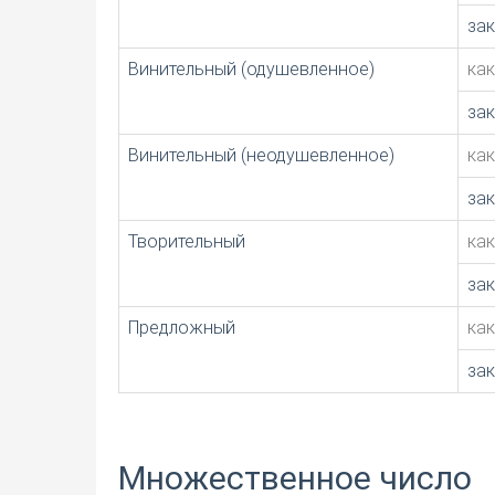
за
Винительный (одушевленное)
ка
за
Винительный (неодушевленное)
ка
за
Творительный
ка
за
Предложный
ка
за
Множественное число