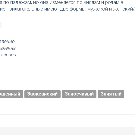
я по падежам, но она изменяется по числам и родам в
ткие прилагательные имеют две формы: мужской и женский/
:
»
аленно
каленна
каленен
ошенный
Заокеанский
Заносчивый
Занятый