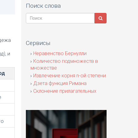
Поиск слова
адежа
Сервисы
я
Неравенство Бернулли
од)
, и
Количество подмножеств в
множестве
од
Извлечение корня n-ой степени
Дзета функция Римана
Склонение прилагательных
е
го