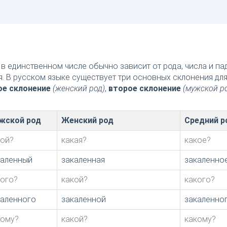
в единственном числе обычно зависит от рода, числа и п
я. В русском языке существует три основных склонения дл
ое склонение
(женский род)
,
второе склонение
(мужской р
жской род
Женский род
Средний р
кой?
какая?
какое?
каленный
закаленная
закаленно
кого?
какой?
какого?
каленного
закаленной
закаленно
кому?
какой?
какому?