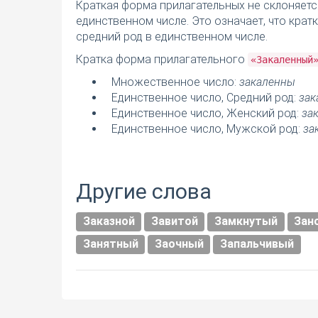
Краткая форма прилагательных не склоняетс
единственном числе. Это означает, что кра
средний род в единственном числе.
Кратка форма прилагательного
«Закаленный
Множественное число:
закаленны
Единственное число, Средний род:
зак
Единственное число, Женский род:
за
Единственное число, Мужской род:
за
Другие слова
Заказной
Завитой
Замкнутый
Зан
Занятный
Заочный
Запальчивый