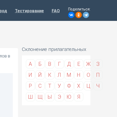
Поделиться:
род
Тестирование
FAQ
Склонение прилагательных
лов в
А
Б
В
Г
Д
Е
Ж
З
И
Й
К
Л
М
Н
О
П
Р
С
Т
У
Ф
Х
Ц
Ч
Ш
Щ
Ы
Э
Ю
Я