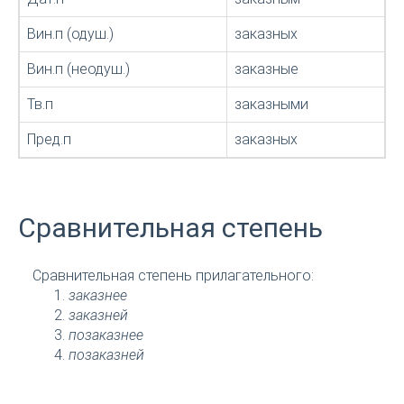
Вин.п (одуш.)
заказных
Вин.п (неодуш.)
заказные
Тв.п
заказными
Пред.п
заказных
Сравнительная степень
Сравнительная степень прилагательного:
заказнее
заказней
позаказнее
позаказней