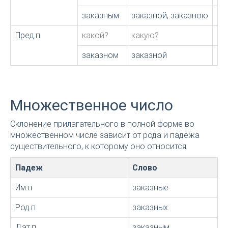
заказным
заказной, заказною
за
Пред.п
какой?
какую?
ка
заказном
заказной
за
Множественное число
Склонение прилагательного в полной форме во
множественном числе зависит от рода и падежа
существительного, к которому оно относится:
Падеж
Слово
Им.п
заказные
Род.п
заказных
Дат.п
заказным