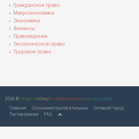
Гражданское право
Макроэкономика
Экономика
Финансы
Правоведение
Экологическое право
Трудовое право
2026 ©
Индиго
-
Абакус
-
образование
ключ
к успеху!
Главная
Склонение прилагательных
Сетевой город
Тестирование
FAQ