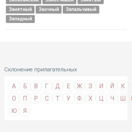
Занятный
Заочный
Запальчивый
Западный
Склонение прилагательных
А
Б
В
Г
Д
Е
Ж
З
И
Й
К
О
П
Р
С
Т
У
Ф
Х
Ц
Ч
Ш
Ю
Я