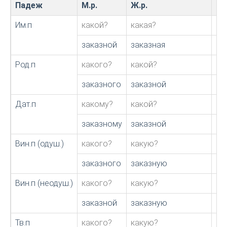
Падеж
М.р.
Ж.р.
С.р
Им.п
какой?
какая?
ка
заказной
заказная
за
Род.п
какого?
какой?
ка
заказного
заказной
за
Дат.п
какому?
какой?
ка
заказному
заказной
за
Вин.п (одуш.)
какого?
какую?
ка
заказного
заказную
за
Вин.п (неодуш.)
какого?
какую?
ка
заказной
заказную
за
Тв.п
какого?
какую?
ка