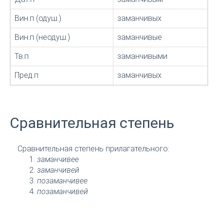
Вин.п (одуш.)
заманчивых
Вин.п (неодуш.)
заманчивые
Тв.п
заманчивыми
Пред.п
заманчивых
Сравнительная степень
Сравнительная степень прилагательного:
заманчивее
заманчивей
позаманчивее
позаманчивей