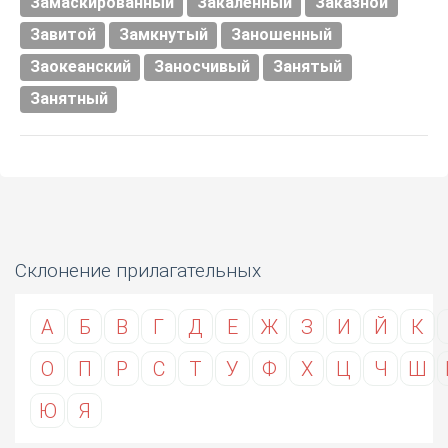
Замаскированный
Закаленный
Заказной
Завитой
Замкнутый
Заношенный
Заокеанский
Заносчивый
Занятый
Занятный
Склонение прилагательных
А
Б
В
Г
Д
Е
Ж
З
И
Й
К
О
П
Р
С
Т
У
Ф
Х
Ц
Ч
Ш
Ю
Я