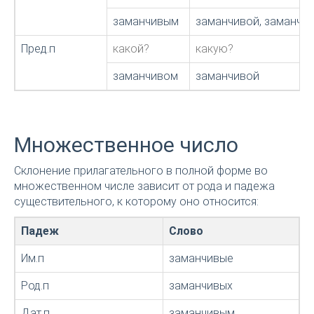
заманчивым
заманчивой, заманчи
Пред.п
какой?
какую?
заманчивом
заманчивой
Множественное число
Склонение прилагательного в полной форме во
множественном числе зависит от рода и падежа
существительного, к которому оно относится:
Падеж
Слово
Им.п
заманчивые
Род.п
заманчивых
Дат.п
заманчивым