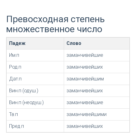
Превосходная степень
множественное число
Падеж
Слово
Им.п
заманчивейшие
Род.п
заманчивейших
Дат.п
заманчивейшим
Вин.п (одуш.)
заманчивейших
Вин.п (неодуш.)
заманчивейшие
Тв.п
заманчивейшими
Пред.п
заманчивейших