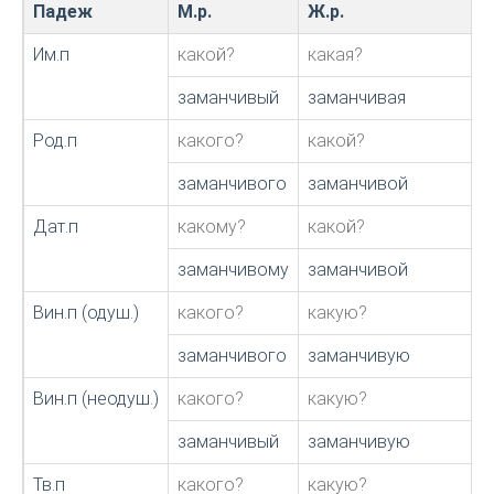
Падеж
М.р.
Ж.р.
Им.п
какой?
какая?
заманчивый
заманчивая
Род.п
какого?
какой?
заманчивого
заманчивой
Дат.п
какому?
какой?
заманчивому
заманчивой
Вин.п (одуш.)
какого?
какую?
заманчивого
заманчивую
Вин.п (неодуш.)
какого?
какую?
заманчивый
заманчивую
Тв.п
какого?
какую?