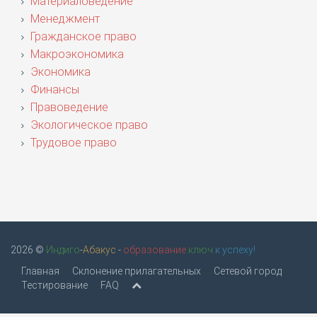
Материаловедение
Менеджмент
Гражданское право
Макроэкономика
Экономика
Финансы
Правоведение
Экологическое право
Трудовое право
2026 ©
Индиго
-
Абакус
-
образование
ключ
к успеху!
Главная
Склонение прилагательных
Сетевой город
Тестирование
FAQ