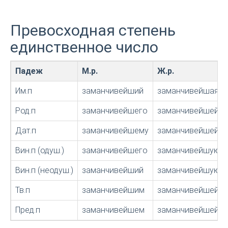
Превосходная степень
единственное число
Падеж
М.р.
Ж.р.
Им.п
заманчивейший
заманчивейшая
Род.п
заманчивейшего
заманчивейшей
Дат.п
заманчивейшему
заманчивейшей
Вин.п (одуш.)
заманчивейшего
заманчивейшую
Вин.п (неодуш.)
заманчивейший
заманчивейшую
Тв.п
заманчивейшим
заманчивейшей, 
Пред.п
заманчивейшем
заманчивейшей