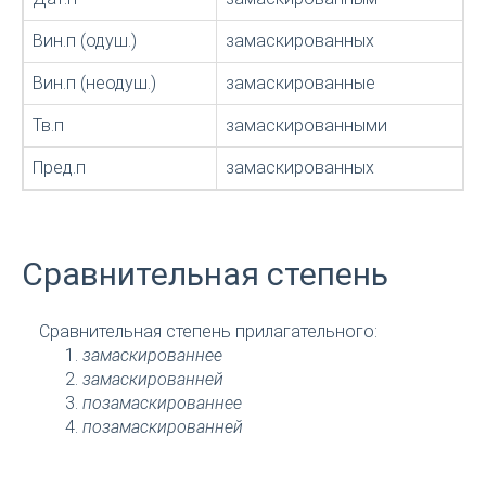
Вин.п (одуш.)
замаскированных
Вин.п (неодуш.)
замаскированные
Тв.п
замаскированными
Пред.п
замаскированных
Сравнительная степень
Сравнительная степень прилагательного:
замаскированнее
замаскированней
позамаскированнее
позамаскированней