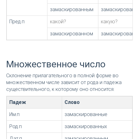
замаскированным
замаскированн
Пред.п
какой?
какую?
замаскированном
замаскированн
Множественное число
Склонение прилагательного в полной форме во
множественном числе зависит от рода и падежа
существительного, к которому оно относится:
Падеж
Слово
Им.п
замаскированные
Род.п
замаскированных
Дат.п
замаскированным