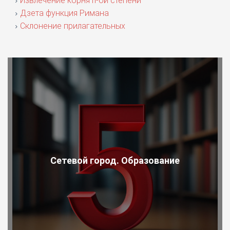
Извлечение корня n-ой степени
Дзета функция Римана
Склонение прилагательных
Сетевой город. Образование