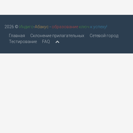
2026 ©
Индиго
-
Абакус
-
образование
ключ
к успеху!
Главная
Склонение прилагательных
Сетевой город
Тестирование
FAQ