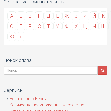
Склонение прилагательных
А
Б
В
Г
Д
Е
Ж
З
И
Й
К
О
П
Р
С
Т
У
Ф
Х
Ц
Ч
Ш
Ю
Я
Поиск слова
Сервисы
Неравенство Бернулли
Количество подмножеств в множестве