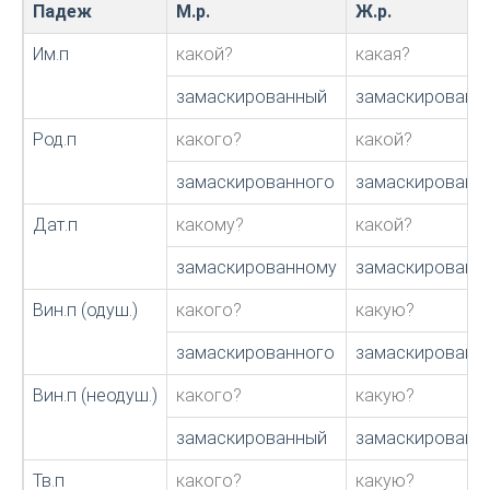
Падеж
М.р.
Ж.р.
Им.п
какой?
какая?
замаскированный
замаскированн
Род.п
какого?
какой?
замаскированного
замаскированн
Дат.п
какому?
какой?
замаскированному
замаскированн
Вин.п (одуш.)
какого?
какую?
замаскированного
замаскированн
Вин.п (неодуш.)
какого?
какую?
замаскированный
замаскированн
Тв.п
какого?
какую?