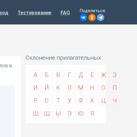
Поделиться:
род
Тестирование
FAQ
Склонение прилагательных
лов в
А
Б
В
Г
Д
Е
Ж
З
И
Й
К
Л
М
Н
О
П
Р
С
Т
У
Ф
Х
Ц
Ч
Ш
Щ
Ы
Э
Ю
Я