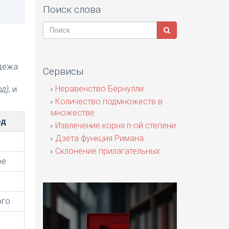
Поиск слова
адежа
Сервисы
я
Неравенство Бернулли
од)
, и
Количество подмножеств в
множестве
од
Извлечение корня n-ой степени
Дзета функция Римана
Склонение прилагательных
ое
ого