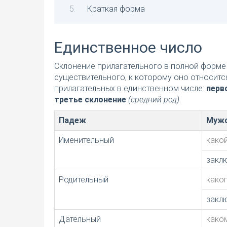
Краткая форма
Единственное число
Склонение прилагательного в полной форме 
существительного, к которому оно относитс
прилагательных в единственном числе:
перв
третье склонение
(средний род)
.
Падеж
Мужс
Именительный
како
закл
Родительный
како
закл
Дательный
како