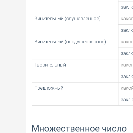
закл
Винительный (одушевленное)
како
закл
Винительный (неодушевленное)
како
закл
Творительный
како
закл
Предложный
како
закл
Множественное число