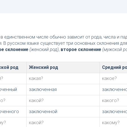
в единственном числе обычно зависит от рода, числа и п
я. В русском языке существует три основных склонения дл
ое склонение
(женский род)
,
второе склонение
(мужской р
кой род
Женский род
Средний р
й?
какая?
какое?
юченный
заключенная
заключенн
го?
какой?
какого?
юченного
заключенной
заключенн
му?
какой?
какому?