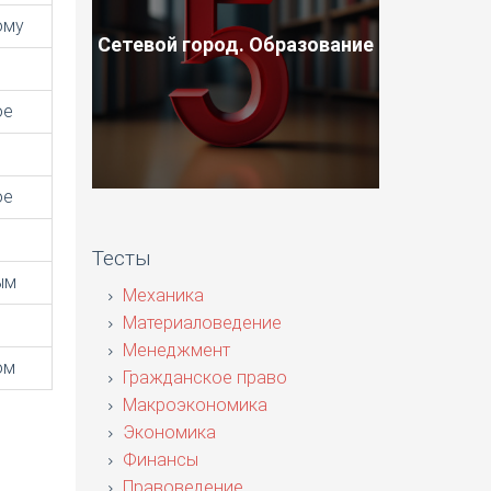
ому
Сетевой город. Образование
ое
ое
Тесты
ым
Механика
Материаловедение
Менеджмент
ом
Гражданское право
Макроэкономика
Экономика
Финансы
Правоведение