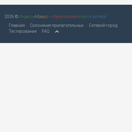
2026 ©
Индиго
-
Абакус
-
образование
ключ
к успеху!
Главная
Склонение прилагательных
Сетевой город
Тестирование
FAQ