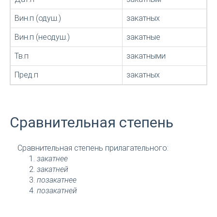
Вин.п (одуш.)
закатных
Вин.п (неодуш.)
закатные
Тв.п
закатными
Пред.п
закатных
Сравнительная степень
Сравнительная степень прилагательного:
закатнее
закатней
позакатнее
позакатней