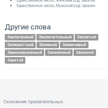
Единственное число, Женский род:
закатна
Единственное число, Мужской род:
закатен
Другие слова
Заключенный
Заключительный
Заклятый
Залихватский
Заливной
Заманчивый
Замаскированный
Закаленный
Заказной
Завитой
Склонение прилагательных