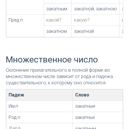
закатным
закатной, закатною
за
Пред.п
какой?
какую?
ка
закатном
закатной
за
Множественное число
Склонение прилагательного в полной форме во
множественном числе зависит от рода и падежа
существительного, к которому оно относится:
Падеж
Слово
Им.п
закатные
Род.п
закатных
Дат.п
закатным