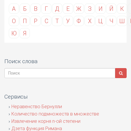
А
Б
В
Г
Д
Е
Ж
З
И
Й
К
О
П
Р
С
Т
У
Ф
Х
Ц
Ч
Ш
Ю
Я
Поиск слова
Сервисы
Неравенство Бернулли
Количество подмножеств в множестве
Извлечение корня n-ой степени
Дзета функция Римана