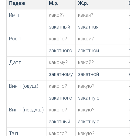
Падеж
М.р.
Ж.р.
С.р
Им.п
какой?
какая?
ка
закатный
закатная
за
Род.п
какого?
какой?
ка
закатного
закатной
за
Дат.п
какому?
какой?
ка
закатному
закатной
за
Вин.п (одуш.)
какого?
какую?
ка
закатного
закатную
за
Вин.п (неодуш.)
какого?
какую?
ка
закатный
закатную
за
Тв.п
какого?
какую?
ка