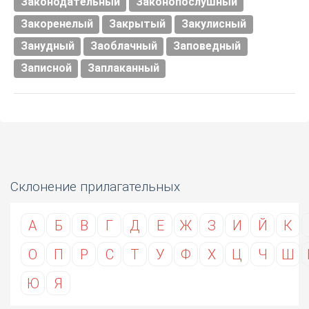
Законодательный
Законопослушный
Закоренелый
Закрытый
Закулисный
Занудный
Заоблачный
Заповедный
Записной
Заплаканный
Склонение прилагательных
А
Б
В
Г
Д
Е
Ж
З
И
Й
К
О
П
Р
С
Т
У
Ф
Х
Ц
Ч
Ш
Ю
Я