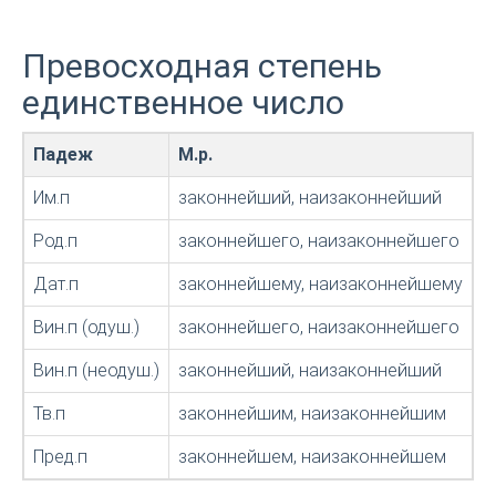
Превосходная степень
единственное число
Падеж
М.р.
Ж
Им.п
законнейший, наизаконнейший
з
Род.п
законнейшего, наизаконнейшего
з
Дат.п
законнейшему, наизаконнейшему
з
Вин.п (одуш.)
законнейшего, наизаконнейшего
з
Вин.п (неодуш.)
законнейший, наизаконнейший
з
Тв.п
законнейшим, наизаконнейшим
з
Пред.п
законнейшем, наизаконнейшем
з