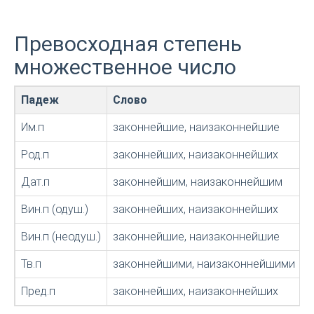
Превосходная степень
множественное число
Падеж
Слово
Им.п
законнейшие, наизаконнейшие
Род.п
законнейших, наизаконнейших
Дат.п
законнейшим, наизаконнейшим
Вин.п (одуш.)
законнейших, наизаконнейших
Вин.п (неодуш.)
законнейшие, наизаконнейшие
Тв.п
законнейшими, наизаконнейшими
Пред.п
законнейших, наизаконнейших