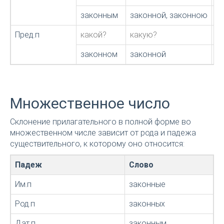
законным
законной, законною
з
Пред.п
какой?
какую?
к
законном
законной
з
Множественное число
Склонение прилагательного в полной форме во
множественном числе зависит от рода и падежа
существительного, к которому оно относится:
Падеж
Слово
Им.п
законные
Род.п
законных
Дат.п
законным