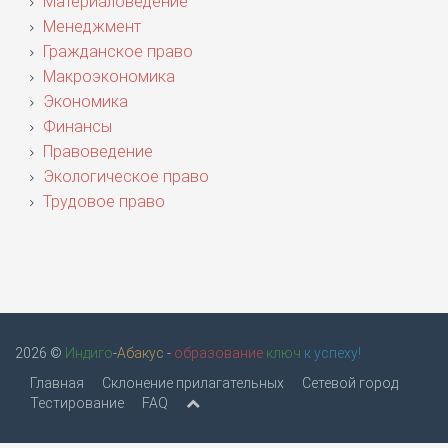
Материаловедение
Менеджмент
Гражданское право
Макроэкономика
Экономика
Финансы
Правоведение
Экологическое право
Трудовое право
2026 ©
Индиго
-
Абакус
-
образование
ключ
к успеху!
Главная
Склонение прилагательных
Сетевой город
Тестирование
FAQ