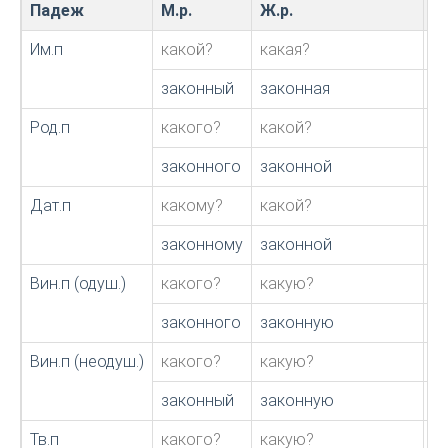
Падеж
М.р.
Ж.р.
С.
Им.п
какой?
какая?
к
законный
законная
з
Род.п
какого?
какой?
к
законного
законной
з
Дат.п
какому?
какой?
к
законному
законной
з
Вин.п (одуш.)
какого?
какую?
к
законного
законную
з
Вин.п (неодуш.)
какого?
какую?
к
законный
законную
з
Тв.п
какого?
какую?
к