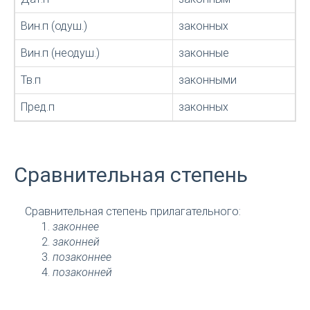
Вин.п (одуш.)
законных
Вин.п (неодуш.)
законные
Тв.п
законными
Пред.п
законных
Сравнительная степень
Сравнительная степень прилагательного:
законнее
законней
позаконнее
позаконней