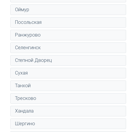
Оймур
Посольская
Ранжурово
Селенгинск
Степной Дворец
Сухая
Танхой
Тресково
Хандала
Шергино