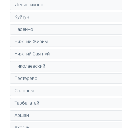
Десятниково
Куйтун
Надеино
Нижний Жирим
Нижний Саянтуй
Николаевский
Пестерево
Солонцы
Тарбагатай
Аршан
Ахалик