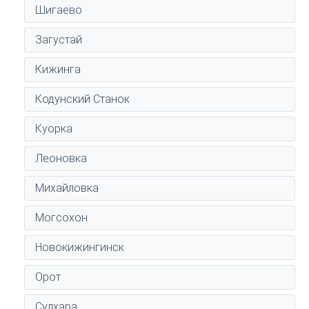
Шигаево
Загустай
Кижинга
Кодунский Станок
Куорка
Леоновка
Михайловка
Могсохон
Новокижингинск
Орот
Сулхара