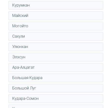
Курумкан
Майский
Могойто
Сахули
Улюнхан
Элэсун
Ара-Алцагат
Большая Кудара
Большой Луг
Кудара-Сомон