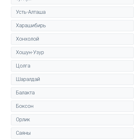
Усть-Алташа
Харашибирь
Хонхолой
Хошун-Узур
Цолга
Шаралдай
Балакта
Боксон
Орлик
Саяны