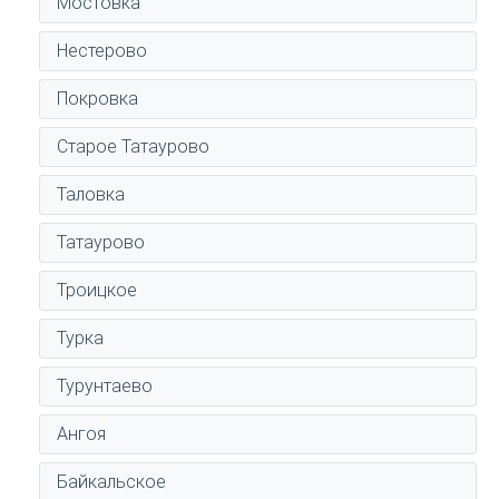
Мостовка
Нестерово
Покровка
Старое Татаурово
Таловка
Татаурово
Троицкое
Турка
Турунтаево
Ангоя
Байкальское