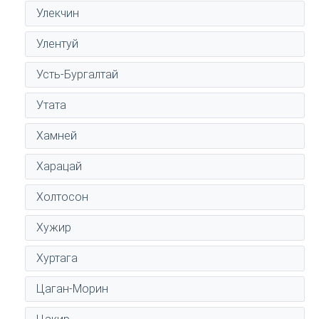
Улекчин
Улентуй
Усть-Бургалтай
Утата
Хамней
Харацай
Холтосон
Хужир
Хуртага
Цаган-Морин