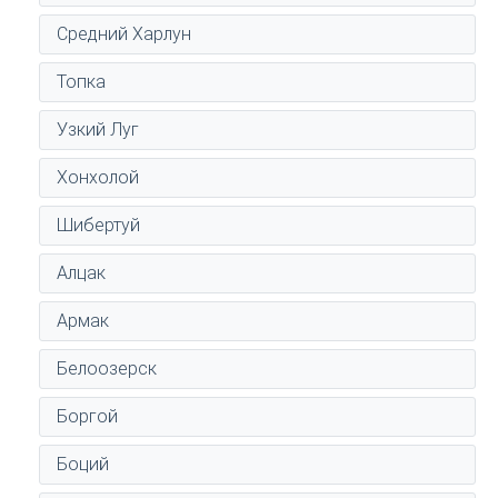
Средний Харлун
Топка
Узкий Луг
Хонхолой
Шибертуй
Алцак
Армак
Белоозерск
Боргой
Боций