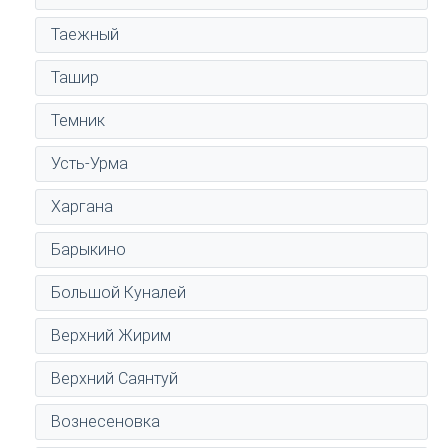
Таежный
Ташир
Темник
Усть-Урма
Харгана
Барыкино
Большой Куналей
Верхний Жирим
Верхний Саянтуй
Вознесеновка