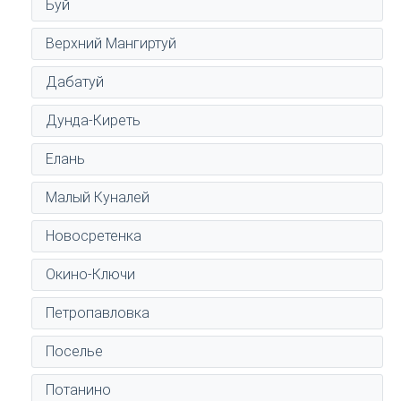
Буй
Верхний Мангиртуй
Дабатуй
Дунда-Киреть
Елань
Малый Куналей
Новосретенка
Окино-Ключи
Петропавловка
Поселье
Потанино