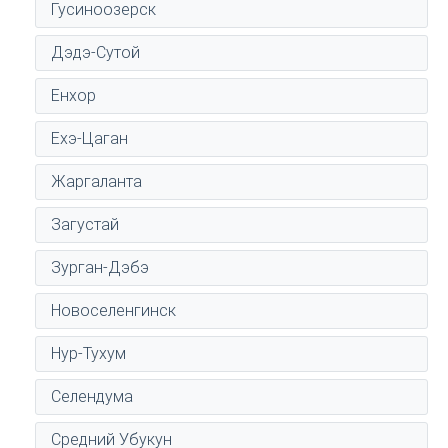
Гусиноозерск
Дэдэ-Сутой
Енхор
Ехэ-Цаган
Жаргаланта
Загустай
Зурган-Дэбэ
Новоселенгинск
Нур-Тухум
Селендума
Средний Убукун