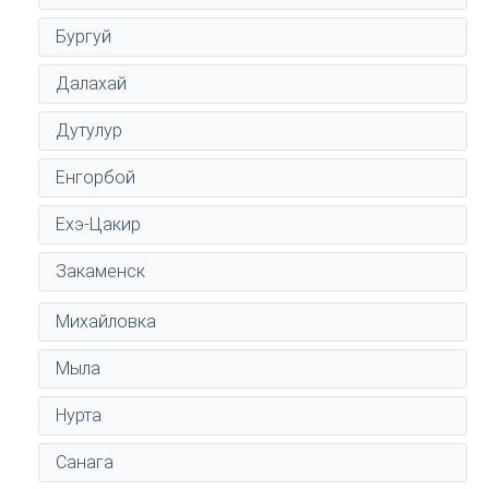
Бургуй
Далахай
Дутулур
Енгорбой
Ехэ-Цакир
Закаменск
Михайловка
Мыла
Нурта
Санага