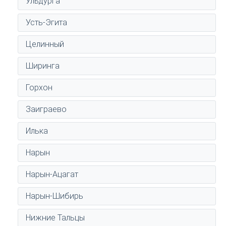
Ульдурга
Усть-Эгита
Целинный
Ширинга
Горхон
Заиграево
Илька
Нарын
Нарын-Ацагат
Нарын-Шибирь
Нижние Тальцы