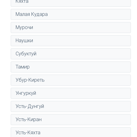
Кяхта
Малая Кудара
Мурочи
Наушки
Субуктуй
Тамир
Убур-Киреть
Унгуркуй
Усть-Дунгуй
Усть-Киран
Усть-Кяхта