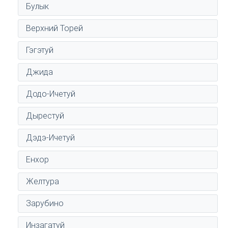
Булык
Верхний Торей
Гэгэтуй
Джида
Додо-Ичетуй
Дырестуй
Дэдэ-Ичетуй
Енхор
Желтура
Зарубино
Инзагатуй