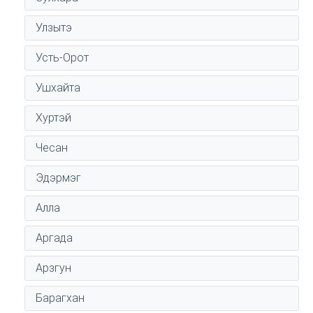
Улзытэ
Усть-Орот
Ушхайта
Хуртэй
Чесан
Эдэрмэг
Алла
Аргада
Арзгун
Барагхан