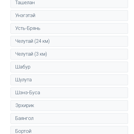
Ташелан
Унэгэтэй
Усть-Брянь
Челутай (24 км)
Челутай (3 км)
Шабур
Шулута
Шэнэ-Буса
Эрхирик
Баянгол
Бортой