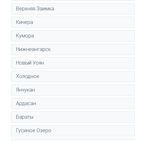
Верхняя Заимка
Кичера
Кумора
Нижнеангарск
Новый Уоян
Холодное
Янчукан
Ардасан
Бараты
Гусиное Озеро