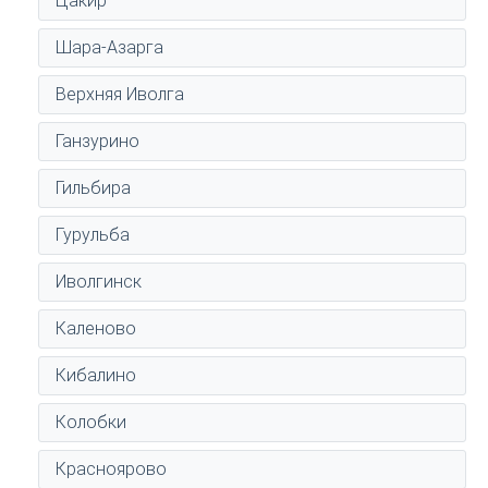
Цакир
Шара-Азарга
Верхняя Иволга
Ганзурино
Гильбира
Гурульба
Иволгинск
Каленово
Кибалино
Колобки
Красноярово