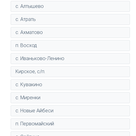
с. Алтышево
с. Атрать
с. Ахматово
п. Восход
с. Иваньково-Ленино
Кирское, с/п.
с. Кувакино
с. Миренки
с. Новые Айбеси
п. Первомайский