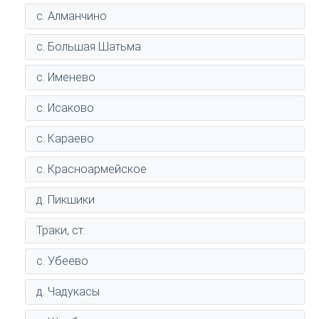
с. Алманчино
с. Большая Шатьма
с. Именево
с. Исаково
с. Караево
с. Красноармейское
д. Пикшики
Траки, ст.
с. Убеево
д. Чадукасы