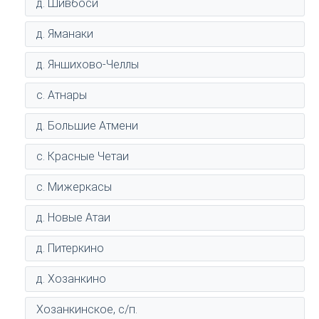
д. Шивбоси
д. Яманаки
д. Яншихово-Челлы
с. Атнары
д. Большие Атмени
с. Красные Четаи
с. Мижеркасы
д. Новые Атаи
д. Питеркино
д. Хозанкино
Хозанкинское, с/п.