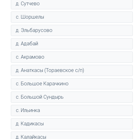
д. Сутчево
с. Шоршелы
д. Эльбарусово
д. Адабай
с. Акрамово
д. Анаткасы (Тораевское с/п)
с. Большое Карачкино
с. Большой Сундырь
с. Ильинка
д. Кадикасы
д. Калайкасы