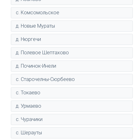
с. Комсомольское
д. Новые Мураты
д. Нюргечи
д. Полевое Шептахово
д. Починок-Инели
с. Старочелны-Сюрбеево
с. Токаево
д. Урмаево
с. Чурачики
с. Шерауты