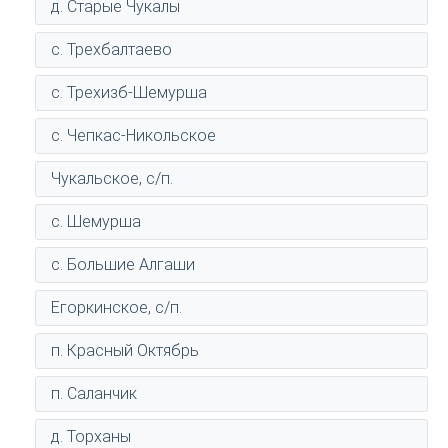
д. Старые Чукалы
с. Трехбалтаево
с. Трехизб-Шемурша
с. Чепкас-Никольское
Чукальское, с/п.
с. Шемурша
с. Большие Алгаши
Егоркинское, с/п.
п. Красный Октябрь
п. Саланчик
д. Торханы