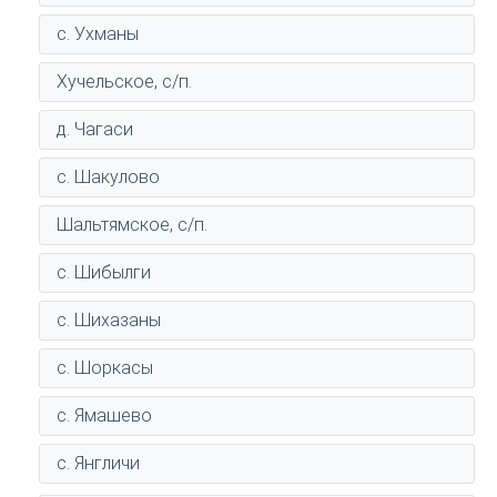
с. Ухманы
Хучельское, с/п.
д. Чагаси
с. Шакулово
Шальтямское, с/п.
с. Шибылги
с. Шихазаны
с. Шоркасы
с. Ямашево
с. Янгличи