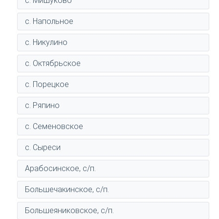
с. Мишуково
с. Напольное
с. Никулино
с. Октябрьское
с. Порецкое
с. Ряпино
с. Семеновское
с. Сыреси
Арабосинское, с/п.
Большечакинское, с/п.
Большеяниковское, с/п.