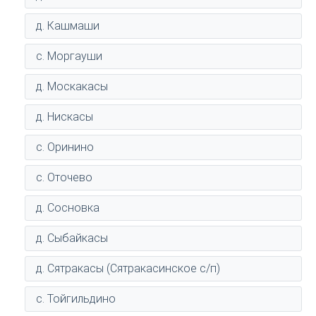
д. Кашмаши
с. Моргауши
д. Москакасы
д. Нискасы
с. Оринино
с. Оточево
д. Сосновка
д. Сыбайкасы
д. Сятракасы (Сятракасинское с/п)
с. Тойгильдино