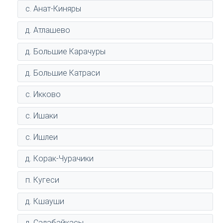
с. Анат-Киняры
д. Атлашево
д. Большие Карачуры
д. Большие Катраси
с. Икково
с. Ишаки
с. Ишлеи
д. Корак-Чурачики
п. Кугеси
д. Кшауши
д. Салабайкасы