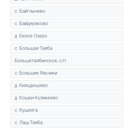
с. Байглычево
с. Байдеряково
д. Белое Озеро
с. Большая Таяба
Большетаябинское, с/п.
с. Большие Яльчики
д. Кильдюшево
д. Кошки-Куликеево
с. Кушелга
с. Лащ-Таяба