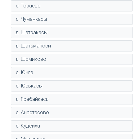
с. Тораево
с. Чуманкасы
д. Шатракасы
д. Шатьмапоси
д. Шомиково
с. Юнга
с. Юськасы
д. Ярабайкасы
с. Анастасово
с. Кудеиха