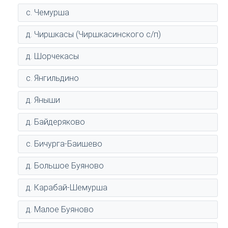
с. Чемурша
д. Чиршкасы (Чиршкасинского с/п)
д. Шорчекасы
с. Янгильдино
д. Яныши
д. Байдеряково
с. Бичурга-Баишево
д. Большое Буяново
д. Карабай-Шемурша
д. Малое Буяново