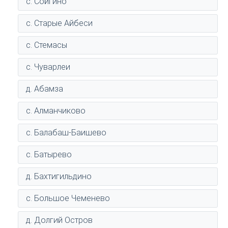
с. Сойгино
с. Старые Айбеси
с. Стемасы
с. Чуварлеи
д. Абамза
с. Алманчиково
с. Балабаш-Баишево
с. Батырево
д. Бахтигильдино
с. Большое Чеменево
д. Долгий Остров