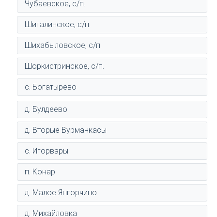
Чубаевское, с/п.
Шигалинское, с/п.
Шихабыловское, с/п.
Шоркистринское, с/п.
с. Богатырево
д. Булдеево
д. Вторые Вурманкасы
с. Игорвары
п. Конар
д. Малое Янгорчино
д. Михайловка