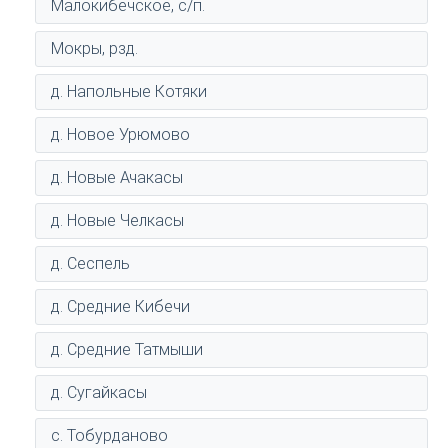
Малокибечское, с/п.
Мокры, рзд.
д. Напольные Котяки
д. Новое Урюмово
д. Новые Ачакасы
д. Новые Челкасы
д. Сеспель
д. Средние Кибечи
д. Средние Татмыши
д. Сугайкасы
с. Тобурданово