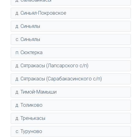
д. Синьял-Покровское
д. Синьялы
с. Синьялы
п. Сюктерка
д. Сятракасы (Лапсарского с/п)
д. Сятракасы (Сарабакасинского с/п)
д. Тимой-Мамыши
д. Толиково
д. Тренькасы
с. Туруново