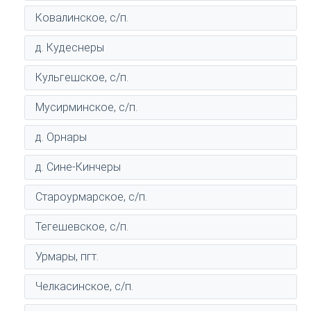
Ковалинское, с/п.
д. Кудеснеры
Кульгешское, с/п.
Мусирминское, с/п.
д. Орнары
д. Сине-Кинчеры
Староурмарское, с/п.
Тегешевское, с/п.
Урмары, пгт.
Челкасинское, с/п.