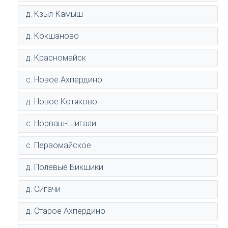
д. Кзыл-Камыш
д. Кокшаново
д. Красномайск
с. Новое Ахпердино
д. Новое Котяково
с. Норваш-Шигали
с. Первомайское
д. Полевые Бикшики
д. Сигачи
д. Старое Ахпердино