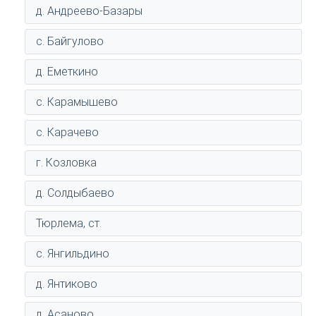
д. Андреево-Базары
с. Байгулово
д. Еметкино
с. Карамышево
с. Карачево
г. Козловка
д. Солдыбаево
Тюрлема, ст.
с. Янгильдино
д. Янтиково
д. Асаново