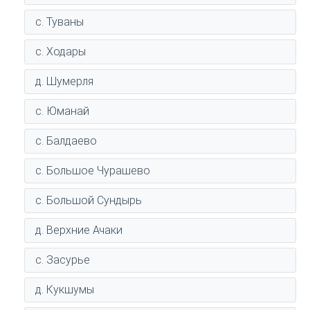
с. Туваны
с. Ходары
д. Шумерля
с. Юманай
с. Балдаево
с. Большое Чурашево
с. Большой Сундырь
д. Верхние Ачаки
с. Засурье
д. Кукшумы