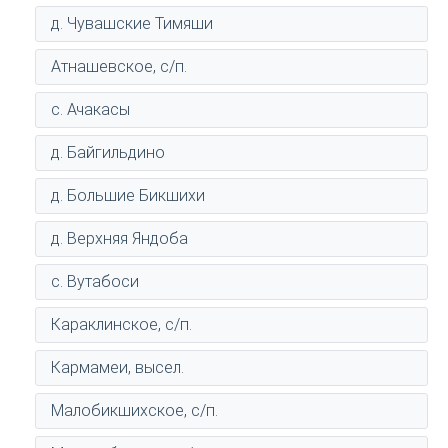
д. Чувашские Тимяши
Атнашевское, с/п.
с. Ачакасы
д. Байгильдино
д. Большие Бикшихи
д. Верхняя Яндоба
с. Вутабоси
Караклинское, с/п.
Кармамеи, высел.
Малобикшихское, с/п.