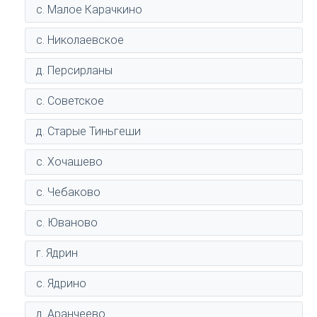
с. Малое Карачкино
с. Николаевское
д. Персирланы
с. Советское
д. Старые Тиньгеши
с. Хочашево
с. Чебаково
с. Юваново
г. Ядрин
с. Ядрино
д. Аранчеево