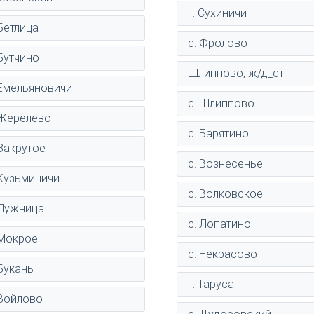
г. Сухиничи
 Бетлица
с. Фролово
 Бутчино
Шлиппово, ж/д_ст.
 Емельяновичи
с. Шлиппово
 Жерелево
с. Барятино
 Закрутое
с. Вознесенье
 Кузьминичи
с. Волковское
 Лужница
с. Лопатино
 Мокрое
с. Некрасово
 Букань
г. Таруса
 Войлово