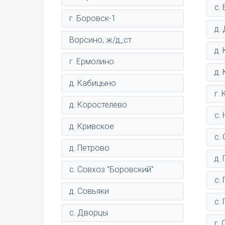
с.
г. Боровск-1
д.
Ворсино, ж/д_ст.
д.
г. Ермолино
д.
д. Кабицыно
г.
д. Коростелево
с.
д. Кривское
с.
д. Петрово
д.
с. Совхоз "Боровский"
с.
д. Совьяки
с.
с. Дворцы
г.