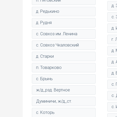
п. Пятовский
д.
д. Редькино
с.
д. Рудня
д.
с. Совхоз им. Ленина
г.
с. Совхоз Чкаловский
д.
д. Старки
д.
п. Товарково
д.
с. Брынь
с.
ж/д_рзд. Вертное
с.
Думиничи, ж/д_ст.
с.
с. Которь