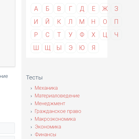
А
Б
В
Г
Д
Е
Ж
З
И
Й
К
Л
М
Н
О
П
Р
С
Т
У
Ф
Х
Ц
Ч
Ш
Щ
Ы
Э
Ю
Я
ение
Тесты
Механика
Материаловедение
Менеджмент
Гражданское право
Макроэкономика
Экономика
Финансы