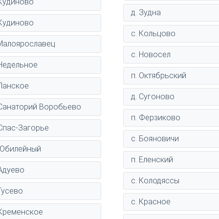
 Кудиново
д. Зудна
 Кудиново
с. Кольцово
 Малоярославец
с. Новосел
 Недельное
п. Октябрьский
 Панское
д. Сугоново
 Санаторий Воробьево
п. Ферзиково
 Спас-Загорье
с. Бояновичи
 Юбилейный
п. Еленский
 Адуево
с. Колодяссы
 Гусево
с. Красное
 Кременское