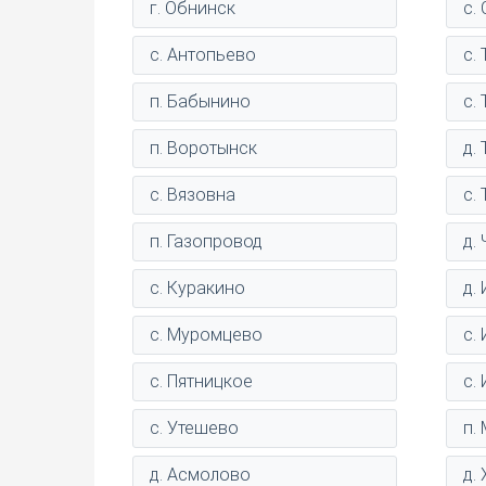
г. Обнинск
с.
с. Антопьево
с.
п. Бабынино
с.
п. Воротынск
д.
с. Вязовна
с.
п. Газопровод
д.
с. Куракино
д.
с. Муромцево
с.
с. Пятницкое
с.
с. Утешево
п.
д. Асмолово
д.