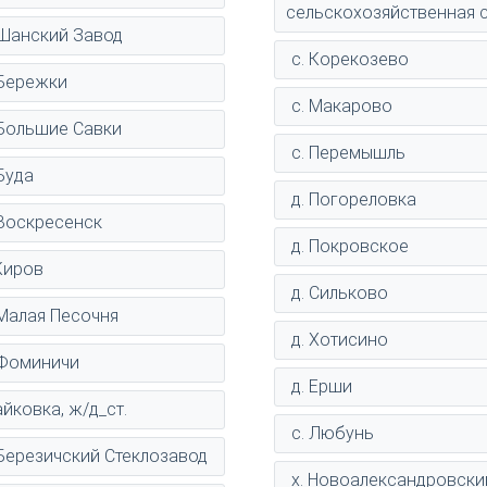
сельскохозяйственная 
 Шанский Завод
с. Корекозево
 Бережки
с. Макарово
 Большие Савки
с. Перемышль
 Буда
д. Погореловка
 Воскресенск
д. Покровское
 Киров
д. Сильково
 Малая Песочня
д. Хотисино
 Фоминичи
д. Ерши
йковка, ж/д_ст.
с. Любунь
 Березичский Стеклозавод
х. Новоалександровски