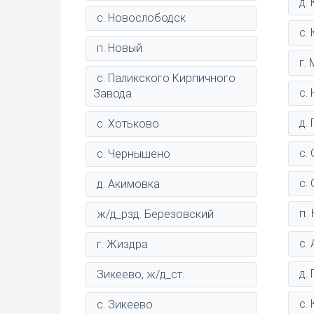
д.
с. Новослободск
с.
п. Новый
г.
с. Паликского Кирпичного
с.
Завода
д.
с. Хотьково
с.
с. Чернышено
с.
д. Акимовка
п.
ж/д_рзд. Березовский
с.
г. Жиздра
д.
Зикеево, ж/д_ст.
с.
с. Зикеево