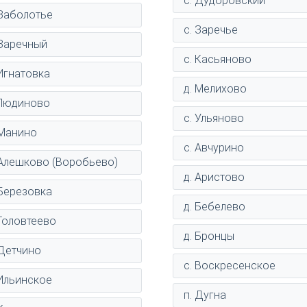
с. Дудоровский
 Заболотье
с. Заречье
 Заречный
с. Касьяново
 Игнатовка
д. Мелихово
 Людиново
с. Ульяново
 Манино
с. Авчурино
 Алешково (Воробьево)
д. Аристово
 Березовка
д. Бебелево
 Головтеево
д. Бронцы
 Детчино
с. Воскресенское
 Ильинское
п. Дугна