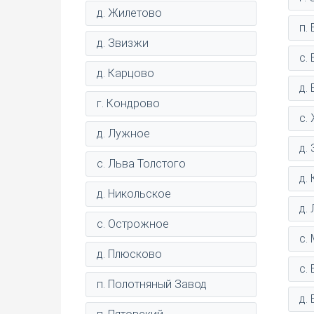
д. Жилетово
п.
д. Звизжи
с.
д. Карцово
д.
г. Кондрово
с.
д. Лужное
д.
с. Льва Толстого
д.
д. Никольское
д.
с. Острожное
с.
д. Плюсково
с.
п. Полотняный Завод
д.