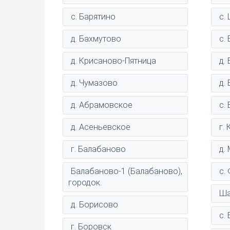
с. Барятино
с.
д. Бахмутово
с.
д. Крисаново-Пятница
д.
д. Чумазово
д.
д. Абрамовское
с.
д. Асеньевское
г.
г. Балабаново
д.
Балабаново-1 (Балабаново),
с.
городок.
Ша
д. Борисово
с.
г. Боровск