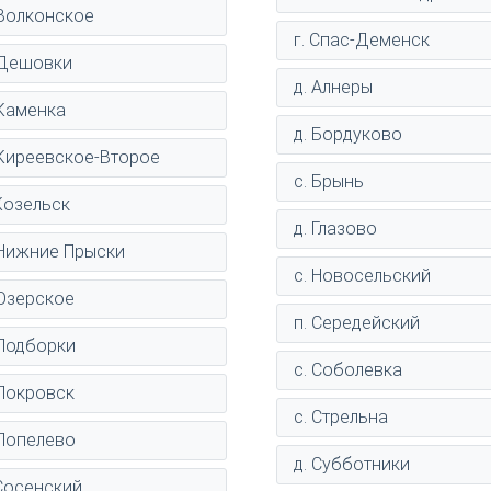
 Волконское
г. Спас-Деменск
 Дешовки
д. Алнеры
 Каменка
д. Бордуково
 Киреевское-Второе
с. Брынь
 Козельск
д. Глазово
 Нижние Прыски
с. Новосельский
 Озерское
п. Середейский
 Подборки
с. Соболевка
 Покровск
с. Стрельна
 Попелево
д. Субботники
 Сосенский