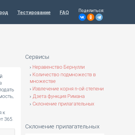
Поделиться:
род
Тестирование
FAQ
я
Сервисы
Неравенство Бернулли
Количество подмножеств в
й
множестве
в
Извлечение корня n-ой степени
подать
мость,
Дзета функция Римана
Склонение прилагательных
я к
т 365.
Склонение прилагательных