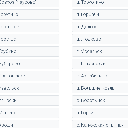
 Совхоз "Чаусово"
д. Торкотино
 Тарутино
д. Горбачи
 Троицкое
д. Долгое
 Тростье
д. Людково
 Трубино
г. Мосальск
 Чубарово
п. Шаховский
 Ивановское
с. Ахлебинино
 Извольск
д. Большие Козлы
 Износки
с. Воротынск
 Мятлево
д. Горки
 Хвощи
с. Калужская опытная