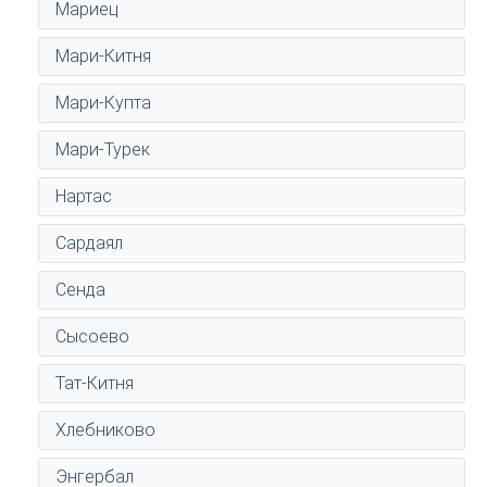
Мариец
Мари-Китня
Мари-Купта
Мари-Турек
Нартас
Сардаял
Сенда
Сысоево
Тат-Китня
Хлебниково
Энгербал