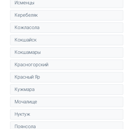
Исменцы
Керебеляк
Кожласола
Кокшайск
Кокшамары
Красногорский
Красный Яр
Кужмара
Мочалище
Нуктуж
Поянсола