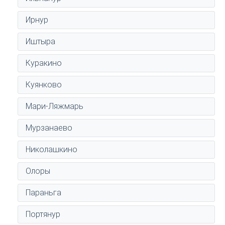
Ирнур
Иштыра
Куракино
Куянково
Мари-Ляжмарь
Мурзанаево
Николашкино
Олоры
Параньга
Портянур