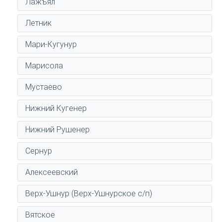
Лажъял
Летник
Мари-Кугунур
Марисола
Мустаево
Нижний Кугенер
Нижний Рушенер
Сернур
Алексеевский
Верх-Ушнур (Верх-Ушнурское с/п)
Вятское