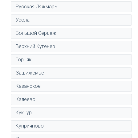
Русская Ляжмарь
Усола
Большой Сердеж
Верхний Кугенер
Горняк
Зашижемье
Казанское
Калеево
Кукнур
Куприяново