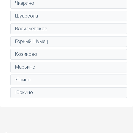
Чкарино
Шуарсола
Васильевское
Горный Шумец
Козиково
Марьино
Юрино
Юркино