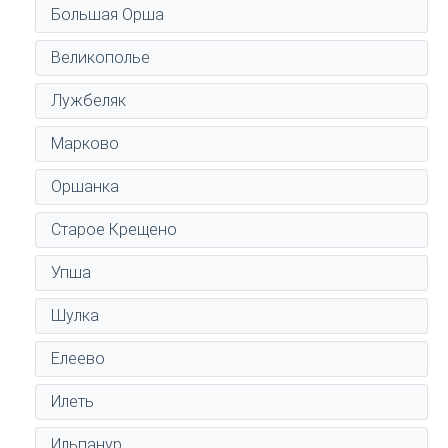
Большая Орша
Великополье
Лужбеляк
Марково
Оршанка
Старое Крещено
Упша
Шулка
Елеево
Илеть
Ильпанур