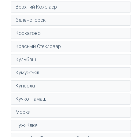
Верхний Кожлаер
Зеленогорск
Коркатово
Красный Стекловар
Кульбаш
Кумужъял
Купсола
Кучко-Памаш
Морки
Нуж-Ключ