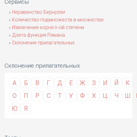
Сервисы
Неравенство Бернулли
Количество подмножеств в множестве
Извлечение корня n-ой степени
Дзета функция Римана
Склонение прилагательных
Склонение прилагательных
А
Б
В
Г
Д
Е
Ж
З
И
Й
К
О
П
Р
С
Т
У
Ф
Х
Ц
Ч
Ш
Ю
Я