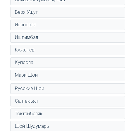
Верх-Ушут
Ивансола
Иштымбал
Куженер
Купсола
Мари Шои
Русские Шои
Салтакъял
Токтайбеляк
Шой-Шудумарь