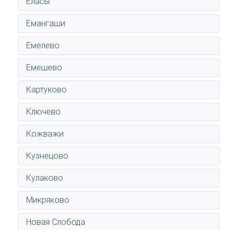
Еласы
Емангаши
Емелево
Емешево
Картуково
Ключево
Кожважи
Кузнецово
Кулаково
Микряково
Новая Слобода