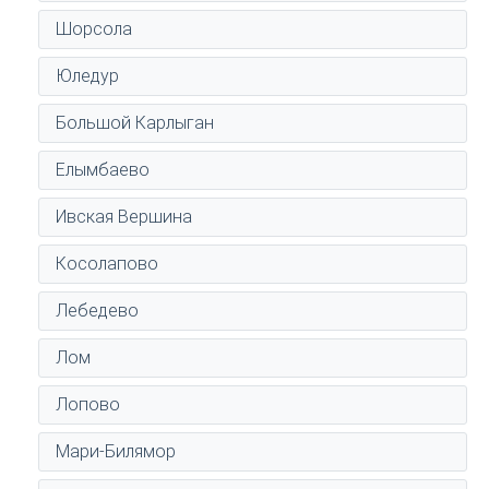
Шорсола
Юледур
Большой Карлыган
Елымбаево
Ивская Вершина
Косолапово
Лебедево
Лом
Лопово
Мари-Билямор