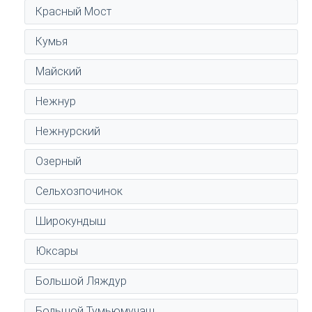
Красный Мост
Кумья
Майский
Нежнур
Нежнурский
Озерный
Сельхозпочинок
Широкундыш
Юксары
Большой Ляждур
Большой Тумьюмучаш