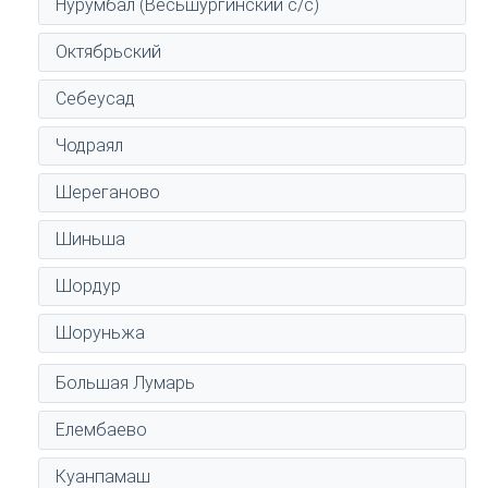
Нурумбал (Весьшургинский с/с)
Октябрьский
Себеусад
Чодраял
Шереганово
Шиньша
Шордур
Шоруньжа
Большая Лумарь
Елембаево
Куанпамаш