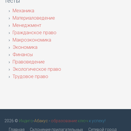
Тесты
Механика
Материаловедение
Менеджмент
Гражданское право
Макроэкономика
Экономика
Финансы
Правоведение
Экологическое право
Трудовое право
2026 ©
Индиго
-
Абакус
-
образование
ключ
к успеху!
Главная
Склонение прилагательных
Сетевой город