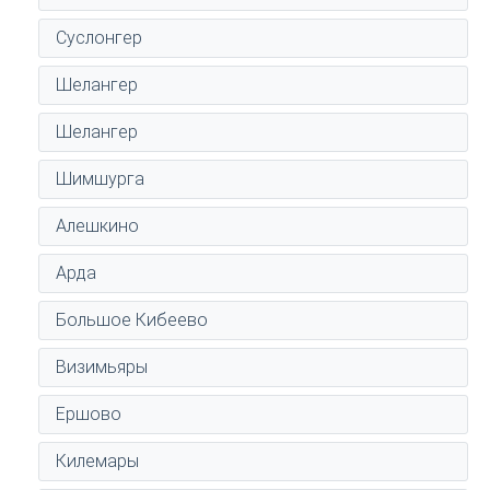
Суслонгер
Шелангер
Шелангер
Шимшурга
Алешкино
Арда
Большое Кибеево
Визимьяры
Ершово
Килемары