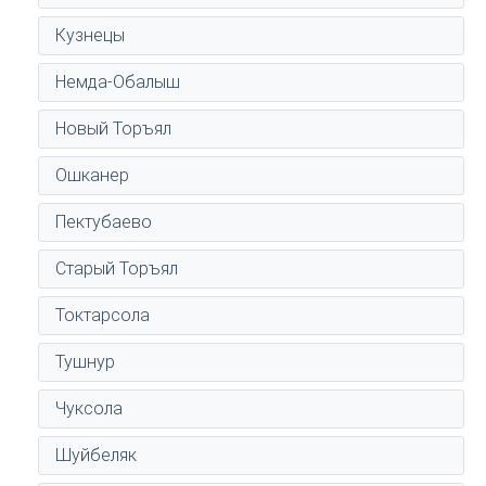
Кузнецы
Немда-Обалыш
Новый Торъял
Ошканер
Пектубаево
Старый Торъял
Токтарсола
Тушнур
Чуксола
Шуйбеляк