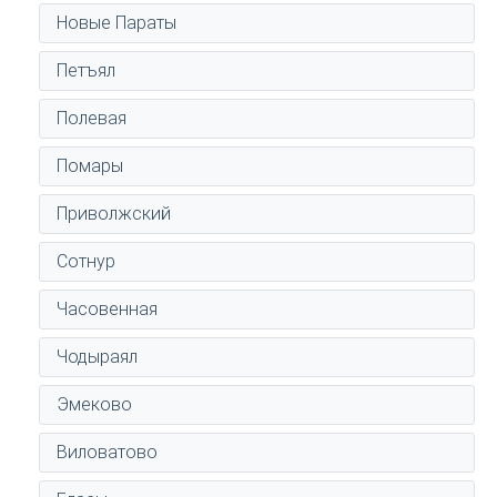
Новые Параты
Петъял
Полевая
Помары
Приволжский
Сотнур
Часовенная
Чодыраял
Эмеково
Виловатово