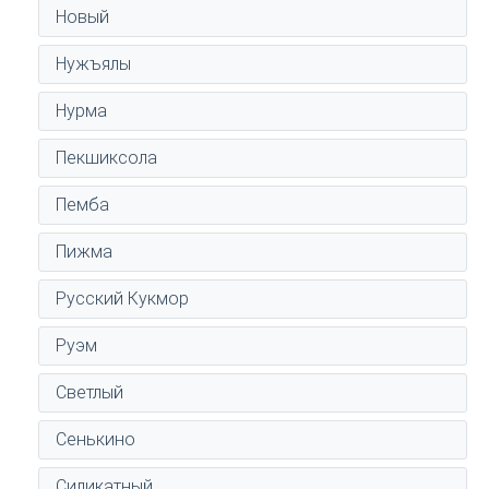
Новый
Нужъялы
Нурма
Пекшиксола
Пемба
Пижма
Русский Кукмор
Руэм
Светлый
Сенькино
Силикатный