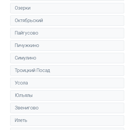
Озерки
Октябрьский
Пайгусово
Пичужкино
Симулино
Троицкий Посад
Усола
Юлъялы
Звенигово
Илеть