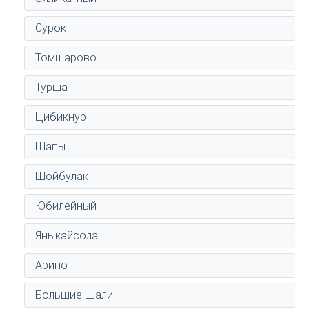
Сурок
Томшарово
Турша
Цибикнур
Шапы
Шойбулак
Юбилейный
Яныкайсола
Арино
Большие Шали