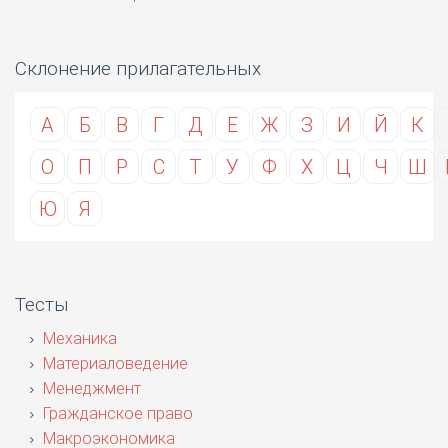
Склонение прилагательных
А
Б
В
Г
Д
Е
Ж
З
И
Й
К
О
П
Р
С
Т
У
Ф
Х
Ц
Ч
Ш
Ю
Я
Тесты
Механика
Материаловедение
Менеджмент
Гражданское право
Макроэкономика