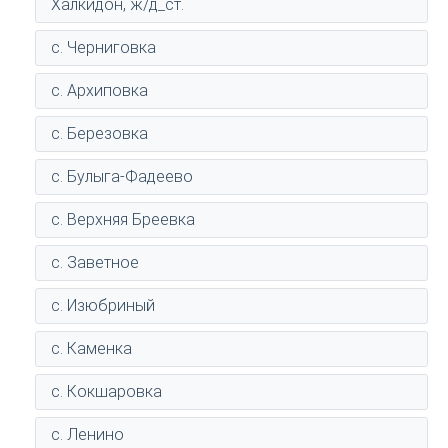
Халкидон, ж/д_ст.
с. Черниговка
с. Архиповка
с. Березовка
с. Булыга-Фадеево
с. Верхняя Бреевка
с. Заветное
с. Изюбриный
с. Каменка
с. Кокшаровка
с. Ленино