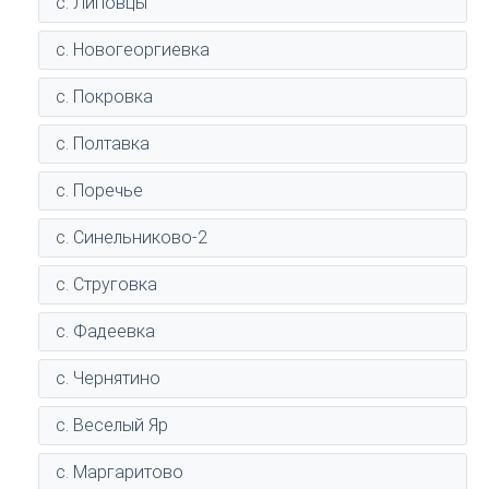
с. Липовцы
с. Новогеоргиевка
с. Покровка
с. Полтавка
с. Поречье
с. Синельниково-2
с. Струговка
с. Фадеевка
с. Чернятино
с. Веселый Яр
с. Маргаритово