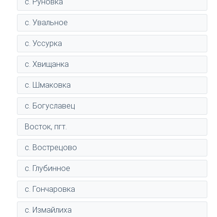
с. Руновка
с. Увальное
с. Уссурка
с. Хвищанка
с. Шмаковка
с. Богуславец
Восток, пгт.
с. Вострецово
с. Глубинное
с. Гончаровка
с. Измайлиха