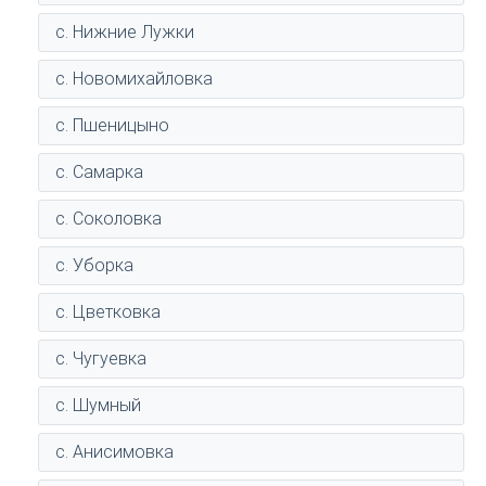
с. Нижние Лужки
с. Новомихайловка
с. Пшеницыно
с. Самарка
с. Соколовка
с. Уборка
с. Цветковка
с. Чугуевка
с. Шумный
с. Анисимовка