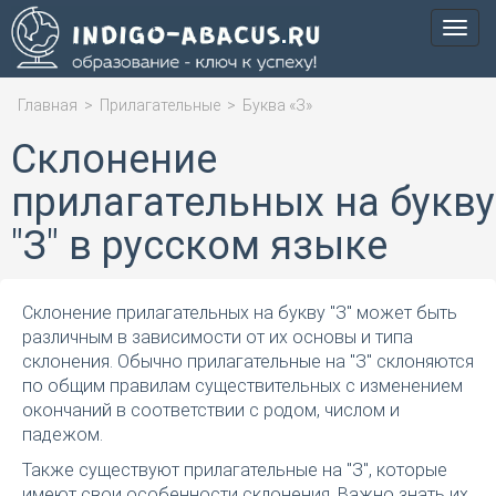
Мен
Главная
>
Прилагательные
>
Буква «З»
Склонение
прилагательных на букву
"З" в русском языке
Склонение прилагательных на букву "З" может быть
различным в зависимости от их основы и типа
склонения. Обычно прилагательные на "З" склоняются
по общим правилам существительных с изменением
окончаний в соответствии с родом, числом и
падежом.
Также существуют прилагательные на "З", которые
имеют свои особенности склонения. Важно знать их