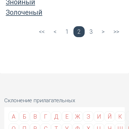
Знойный
Золоченый
<<
<
1
2
3
>
>>
Склонение прилагательных
А
Б
В
Г
Д
Е
Ж
З
И
Й
К
О
П
Р
С
Т
У
Ф
Х
Ц
Ч
Ш