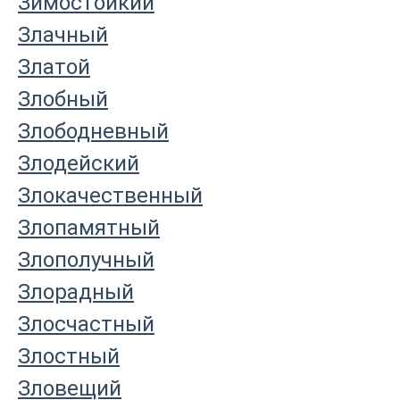
Зимостойкий
Злачный
Златой
Злобный
Злободневный
Злодейский
Злокачественный
Злопамятный
Злополучный
Злорадный
Злосчастный
Злостный
Зловещий