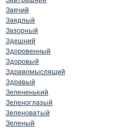
Заячий
Заядлый
Зазорный
Здешний
Здоровенный
Здоровый
Здравомыслящий
Здравый
Зелененький
Зеленоглазый
Зеленоватый
Зеленый