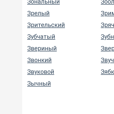
Зональный
Зоо
Зрелый
Зри
Зрительский
Зря
Зубчатый
Зуб
Звериный
Зве
Звонкий
Зву
Звуковой
Зяб
Зычный