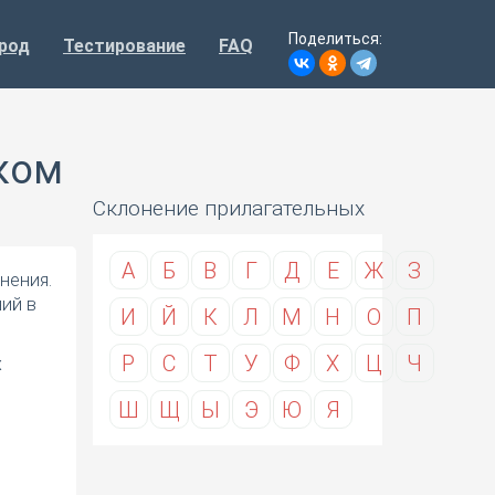
Поделиться:
род
Тестирование
FAQ
ском
Склонение прилагательных
А
Б
В
Г
Д
Е
Ж
З
нения.
ий в
И
Й
К
Л
М
Н
О
П
Р
С
Т
У
Ф
Х
Ц
Ч
х
Ш
Щ
Ы
Э
Ю
Я