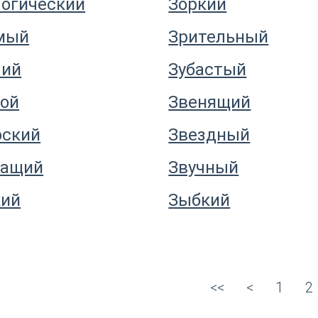
логический
Зоркий
мый
Зрительный
чий
Зубастый
ной
Звенящий
рский
Звездный
чащий
Звучный
кий
Зыбкий
<<
<
1
2