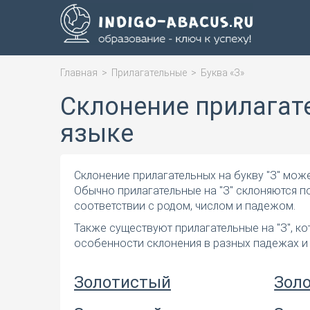
Главная
>
Прилагательные
>
Буква «З»
Склонение прилагате
языке
Склонение прилагательных на букву "З" може
Обычно прилагательные на "З" склоняются 
соответствии с родом, числом и падежом.
Также существуют прилагательные на "З", к
особенности склонения в разных падежах и
Золотистый
Зол