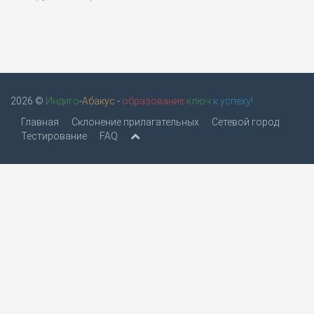
2026 ©
Индиго
-
Абакус
-
образование
ключ
к успеху!
Главная
Склонение прилагательных
Сетевой город
Тестирование
FAQ