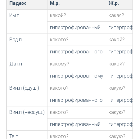
Падеж
М.р.
Ж.р.
Им.п
какой?
какая?
гипертрофированный
гипертрофир
Род.п
какого?
какой?
гипертрофированного
гипертрофи
Дат.п
какому?
какой?
гипертрофированному
гипертрофи
Вин.п (одуш.)
какого?
какую?
гипертрофированного
гипертрофи
Вин.п (неодуш.)
какого?
какую?
гипертрофированный
гипертрофи
Тв.п
какого?
какую?