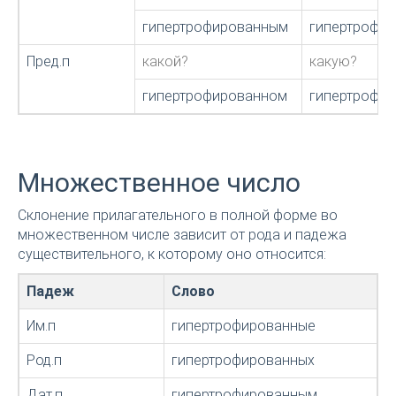
гипертрофированным
гипертрофир
Пред.п
какой?
какую?
гипертрофированном
гипертрофи
Множественное число
Склонение прилагательного в полной форме во
множественном числе зависит от рода и падежа
существительного, к которому оно относится:
Падеж
Слово
Им.п
гипертрофированные
Род.п
гипертрофированных
Дат.п
гипертрофированным