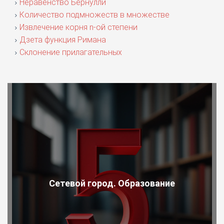
Неравенство Бернулли
Количество подмножеств в множестве
Извлечение корня n-ой степени
Дзета функция Римана
Склонение прилагательных
Сетевой город. Образование