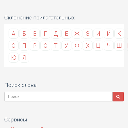
Склонение прилагательных
А
Б
В
Г
Д
Е
Ж
З
И
Й
К
О
П
Р
С
Т
У
Ф
Х
Ц
Ч
Ш
Ю
Я
Поиск слова
Сервисы