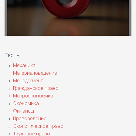
Тесты
Механика
Материаловедение
Менеджмент
Гражданское право
Макроэкономика
Экономика
Финансы
Правоведение
Экологическое право
Трудовое право