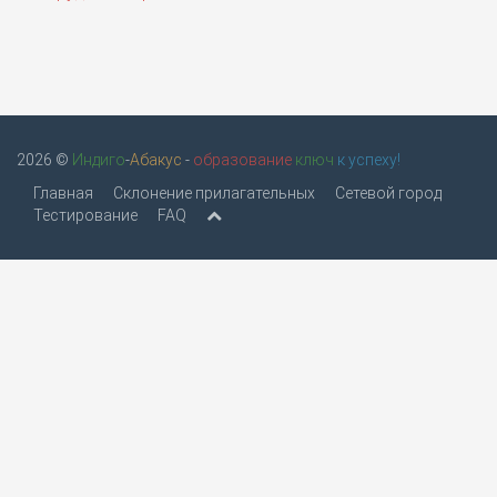
2026 ©
Индиго
-
Абакус
-
образование
ключ
к успеху!
Главная
Склонение прилагательных
Сетевой город
Тестирование
FAQ