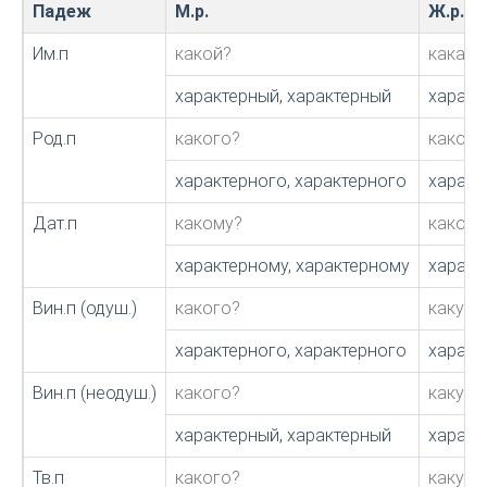
Падеж
М.р.
Ж.р.
Им.п
какой?
какая?
характерный, характерный
характ
Род.п
какого?
какой?
характерного, характерного
характ
Дат.п
какому?
какой?
характерному, характерному
характ
Вин.п (одуш.)
какого?
какую?
характерного, характерного
характ
Вин.п (неодуш.)
какого?
какую?
характерный, характерный
характ
Тв.п
какого?
какую?