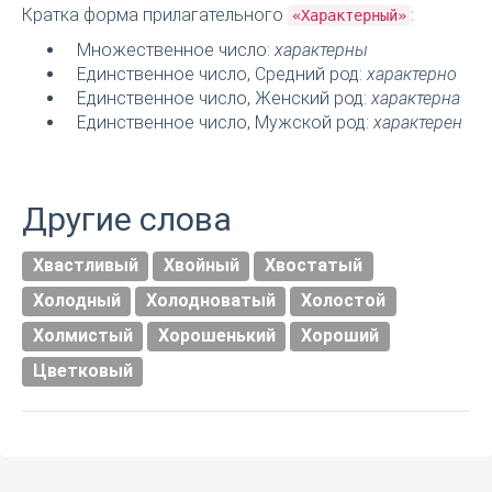
Кратка форма прилагательного
:
«Характерный»
Множественное число:
характерны
Единственное число, Средний род:
характерно
Единственное число, Женский род:
характерна
Единственное число, Мужской род:
характерен
Другие слова
Хвастливый
Хвойный
Хвостатый
Холодный
Холодноватый
Холостой
Холмистый
Хорошенький
Хороший
Цветковый