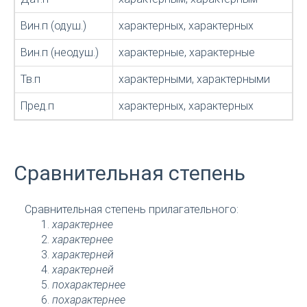
Вин.п (одуш.)
характерных, характерных
Вин.п (неодуш.)
характерные, характерные
Тв.п
характерными, характерными
Пред.п
характерных, характерных
Сравнительная степень
Сравнительная степень прилагательного:
характернее
характернее
характерней
характерней
похарактернее
похарактернее