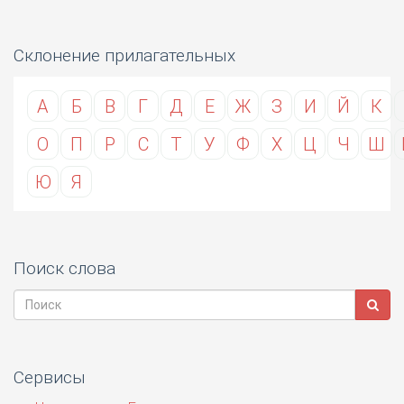
Склонение прилагательных
А
Б
В
Г
Д
Е
Ж
З
И
Й
К
О
П
Р
С
Т
У
Ф
Х
Ц
Ч
Ш
Ю
Я
Поиск слова
Сервисы