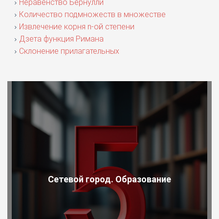
Неравенство Бернулли
Количество подмножеств в множестве
Извлечение корня n-ой степени
Дзета функция Римана
Склонение прилагательных
Сетевой город. Образование