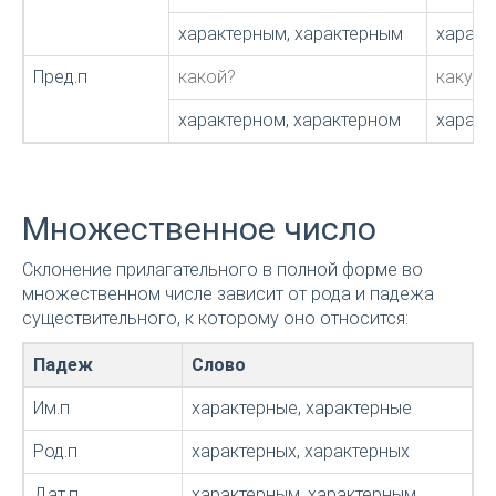
характерным, характерным
характ
Пред.п
какой?
какую?
характерном, характерном
характ
Множественное число
Склонение прилагательного в полной форме во
множественном числе зависит от рода и падежа
существительного, к которому оно относится:
Падеж
Слово
Им.п
характерные, характерные
Род.п
характерных, характерных
Дат.п
характерным, характерным