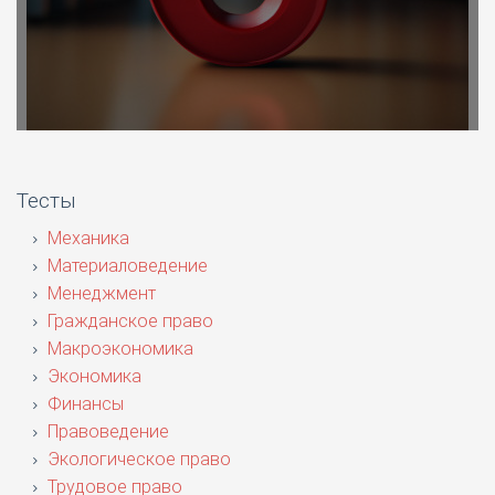
Тесты
Механика
Материаловедение
Менеджмент
Гражданское право
Макроэкономика
Экономика
Финансы
Правоведение
Экологическое право
Трудовое право