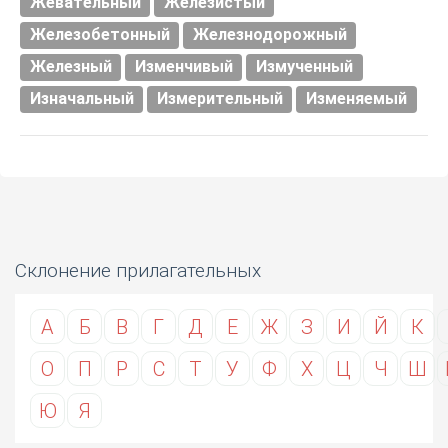
Жевательный
Железистый
Железобетонный
Железнодорожный
Железный
Изменчивый
Измученный
Изначальный
Измерительный
Изменяемый
Склонение прилагательных
А
Б
В
Г
Д
Е
Ж
З
И
Й
К
О
П
Р
С
Т
У
Ф
Х
Ц
Ч
Ш
Ю
Я