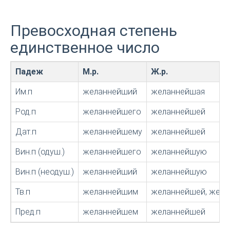
Превосходная степень
единственное число
Падеж
М.р.
Ж.р.
Им.п
желаннейший
желаннейшая
Род.п
желаннейшего
желаннейшей
Дат.п
желаннейшему
желаннейшей
Вин.п (одуш.)
желаннейшего
желаннейшую
Вин.п (неодуш.)
желаннейший
желаннейшую
Тв.п
желаннейшим
желаннейшей, жел
Пред.п
желаннейшем
желаннейшей