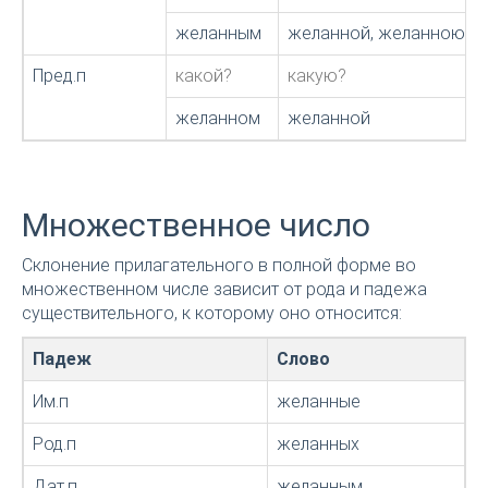
желанным
желанной, желанною
Пред.п
какой?
какую?
желанном
желанной
Множественное число
Склонение прилагательного в полной форме во
множественном числе зависит от рода и падежа
существительного, к которому оно относится:
Падеж
Слово
Им.п
желанные
Род.п
желанных
Дат.п
желанным