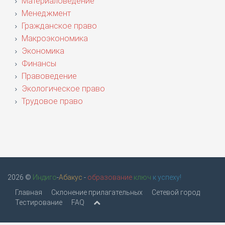
Материаловедение
Менеджмент
Гражданское право
Макроэкономика
Экономика
Финансы
Правоведение
Экологическое право
Трудовое право
2026 ©
Индиго
-
Абакус
-
образование
ключ
к успеху!
Главная
Склонение прилагательных
Сетевой город
Тестирование
FAQ