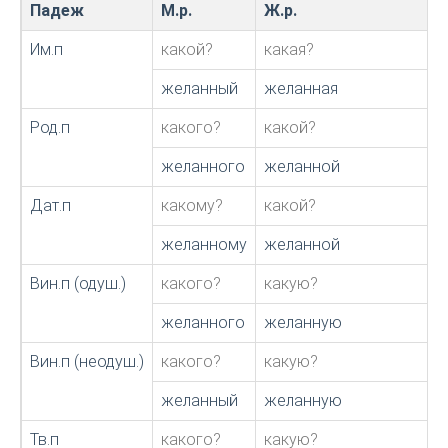
Падеж
М.р.
Ж.р.
Им.п
какой?
какая?
желанный
желанная
Род.п
какого?
какой?
желанного
желанной
Дат.п
какому?
какой?
желанному
желанной
Вин.п (одуш.)
какого?
какую?
желанного
желанную
Вин.п (неодуш.)
какого?
какую?
желанный
желанную
Тв.п
какого?
какую?