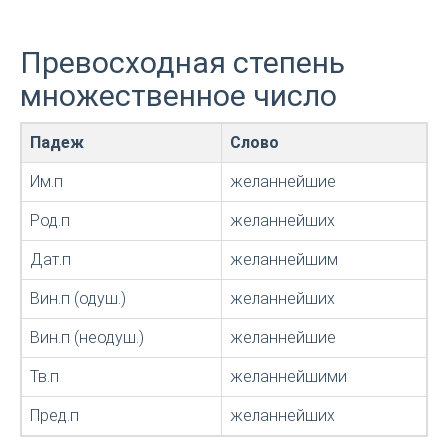
Превосходная степень
множественное число
Падеж
Слово
Им.п
желаннейшие
Род.п
желаннейших
Дат.п
желаннейшим
Вин.п (одуш.)
желаннейших
Вин.п (неодуш.)
желаннейшие
Тв.п
желаннейшими
Пред.п
желаннейших