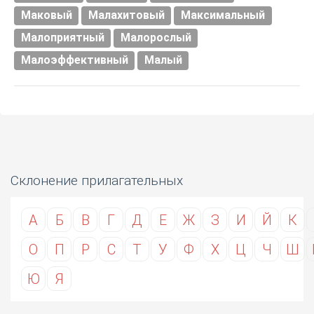
Маковый
Малахитовый
Максимальный
Малоприятный
Малорослый
Малоэффективный
Малый
Склонение прилагательных
А
Б
В
Г
Д
Е
Ж
З
И
Й
К
О
П
Р
С
Т
У
Ф
Х
Ц
Ч
Ш
Ю
Я