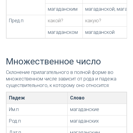
магаданским
магаданской, магад
Пред.п
какой?
какую?
магаданском
магаданской
Множественное число
Склонение прилагательного в полной форме во
множественном числе зависит от рода и падежа
существительного, к которому оно относится:
Падеж
Слово
Им.п
магаданские
Род.п
магаданских
Дат.п
магаданским