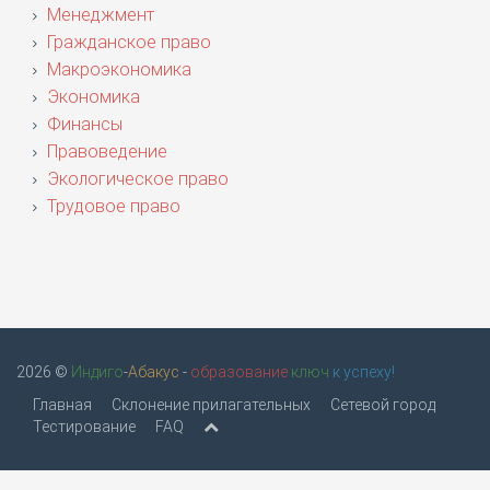
Менеджмент
Гражданское право
Макроэкономика
Экономика
Финансы
Правоведение
Экологическое право
Трудовое право
2026 ©
Индиго
-
Абакус
-
образование
ключ
к успеху!
Главная
Склонение прилагательных
Сетевой город
Тестирование
FAQ