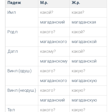
Падеж
М.р.
Ж.р.
Им.п
какой?
какая?
магаданский
магаданская
Род.п
какого?
какой?
магаданского
магаданской
Дат.п
какому?
какой?
магаданскому
магаданской
Вин.п (одуш.)
какого?
какую?
магаданского
магаданскую
Вин.п (неодуш.)
какого?
какую?
магаданский
магаданскую
Тв.п
какого?
какую?