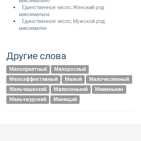
максимально
Единственное число, Женский род:
максимальна
Единственное число, Мужской род:
максимален
Другие слова
Малоприятный
Малорослый
Малоэффективный
Малый
Малочисленный
Мальчишеский
Малюсенький
Маменькин
Маньчжурский
Манящий