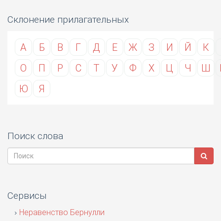
Склонение прилагательных
А
Б
В
Г
Д
Е
Ж
З
И
Й
К
О
П
Р
С
Т
У
Ф
Х
Ц
Ч
Ш
Ю
Я
Поиск слова
Сервисы
Неравенство Бернулли