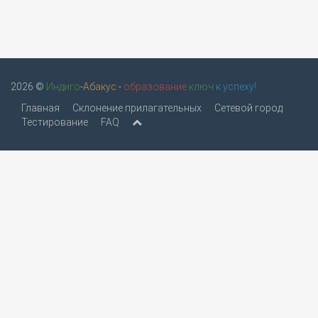
2026 ©
Индиго
-
Абакус
-
образование
ключ
к успеху!
Главная
Склонение прилагательных
Сетевой город
Тестирование
FAQ