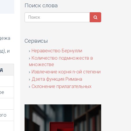
Поиск слова
адежа
Сервисы
я
Неравенство Бернулли
од)
, и
Количество подмножеств в
множестве
од
Извлечение корня n-ой степени
Дзета функция Римана
Склонение прилагательных
ое
ого