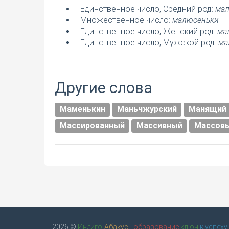
Единственное число, Средний род:
ма
Множественное число:
малюсеньки
Единственное число, Женский род:
ма
Единственное число, Мужской род:
ма
Другие слова
Маменькин
Маньчжурский
Манящий
Массированный
Массивный
Массов
2026 ©
Индиго
-
Абакус
-
образование
ключ
к успеху!