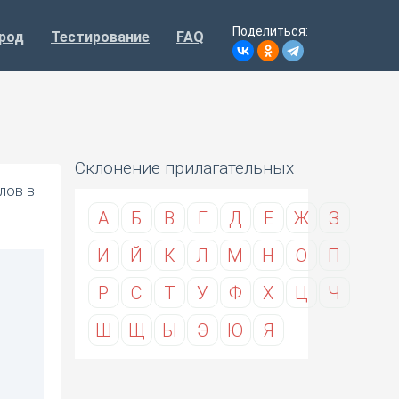
Поделиться:
род
Тестирование
FAQ
Склонение прилагательных
лов в
А
Б
В
Г
Д
Е
Ж
З
И
Й
К
Л
М
Н
О
П
Р
С
Т
У
Ф
Х
Ц
Ч
Ш
Щ
Ы
Э
Ю
Я