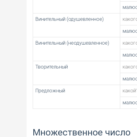
малю
Винительный (одушевленное)
каког
малюс
Винительный (неодушевленное)
каког
малюс
Творительный
каког
малю
Предложный
какой
малю
Множественное число