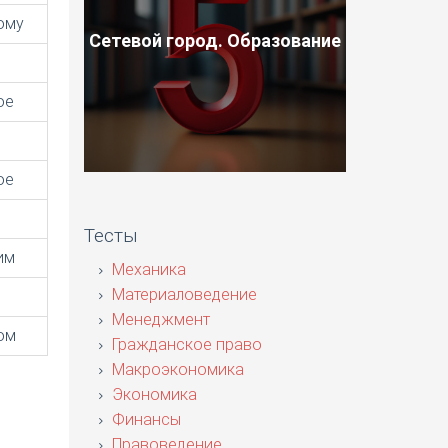
ому
Сетевой город. Образование
ое
ое
Тесты
им
Механика
Материаловедение
Менеджмент
ом
Гражданское право
Макроэкономика
Экономика
Финансы
Правоведение