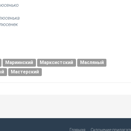
люсенько
люсенька
люсенек
Мариинский
Марксистский
Масляный
ый
Мастерский
Главная
Склонение прилагат