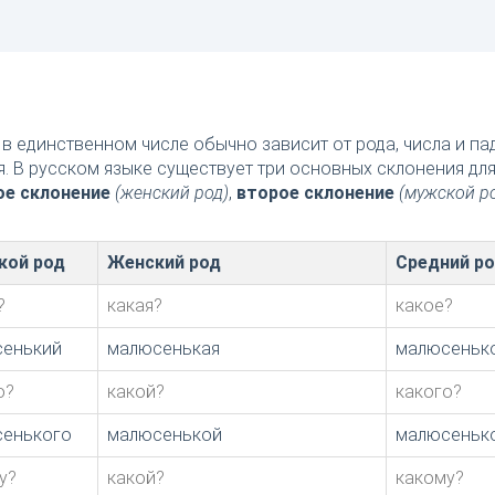
в единственном числе обычно зависит от рода, числа и п
я. В русском языке существует три основных склонения дл
ое склонение
(женский род)
,
второе склонение
(мужской р
кой род
Женский род
Средний р
?
какая?
какое?
енький
малюсенькая
малюсеньк
о?
какой?
какого?
енького
малюсенькой
малюсеньк
у?
какой?
какому?