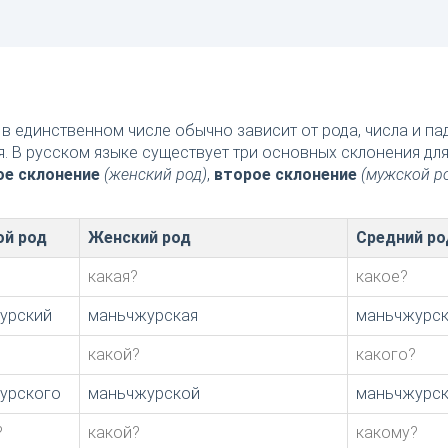
в единственном числе обычно зависит от рода, числа и п
я. В русском языке существует три основных склонения дл
ое склонение
(женский род)
,
второе склонение
(мужской р
й род
Женский род
Средний ро
какая?
какое?
урский
маньчжурская
маньчжурс
?
какой?
какого?
урского
маньчжурской
маньчжурс
?
какой?
какому?