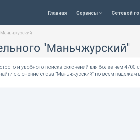
Главная
Сервисы
Сетевой го
>
Маньчжурский
ельного "Маньчжурский"
трого и удобного поиска склонений для более чем 4700 с
 найти склонение слова "Маньчжурский" по всем падежам 