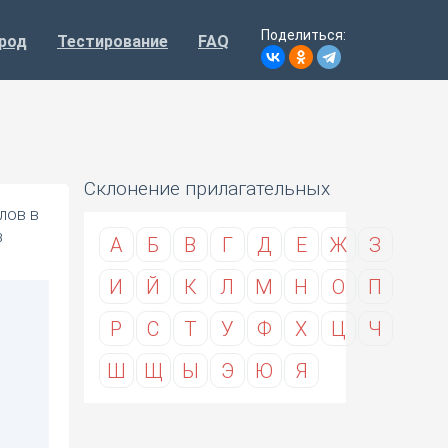
Поделиться:
род
Тестирование
FAQ
Склонение прилагательных
лов в
в
А
Б
В
Г
Д
Е
Ж
З
И
Й
К
Л
М
Н
О
П
Р
С
Т
У
Ф
Х
Ц
Ч
Ш
Щ
Ы
Э
Ю
Я