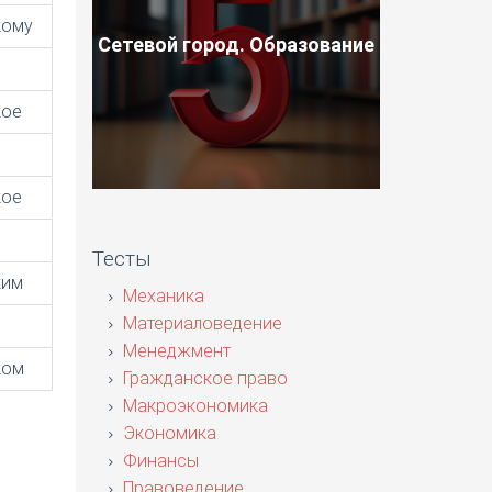
кому
Сетевой город. Образование
кое
кое
Тесты
ким
Механика
Материаловедение
Менеджмент
ком
Гражданское право
Макроэкономика
Экономика
Финансы
Правоведение