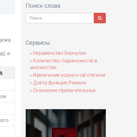
Поиск слова
адежа
Сервисы
я
Неравенство Бернулли
од)
, и
Количество подмножеств в
множестве
д
Извлечение корня n-ой степени
Дзета функция Римана
Склонение прилагательных
кое
кого