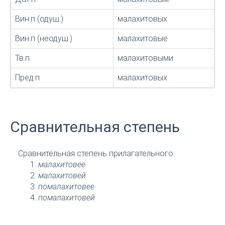
Вин.п (одуш.)
малахитовых
Вин.п (неодуш.)
малахитовые
Тв.п
малахитовыми
Пред.п
малахитовых
Сравнительная степень
Сравнительная степень прилагательного:
малахитовее
малахитовей
помалахитовее
помалахитовей