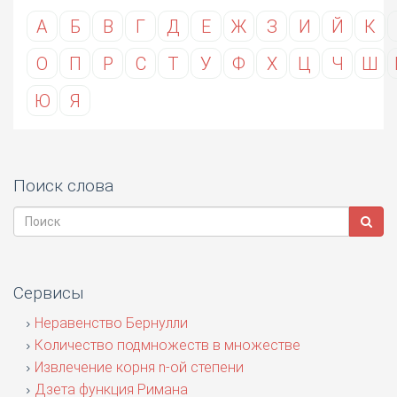
А
Б
В
Г
Д
Е
Ж
З
И
Й
К
О
П
Р
С
Т
У
Ф
Х
Ц
Ч
Ш
Ю
Я
Поиск слова
Сервисы
Неравенство Бернулли
Количество подмножеств в множестве
Извлечение корня n-ой степени
Дзета функция Римана