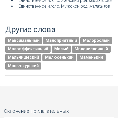
Единственное число, Женский род:
малахитова
Единственное число, Мужской род:
малахитов
Другие слова
Максимальный
Малоприятный
Малорослый
Малоэффективный
Малый
Малочисленный
Мальчишеский
Малюсенький
Маменькин
Маньчжурский
Склонение прилагательных