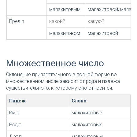
малахитовым
малахитовой, малах
Пред.п
какой?
какую?
малахитовом
малахитовой
Множественное число
Склонение прилагательного в полной форме во
множественном числе зависит от рода и падежа
существительного, к которому оно относится:
Падеж
Слово
Им.п
малахитовые
Род.п
малахитовых
Дат.п
малахитовым