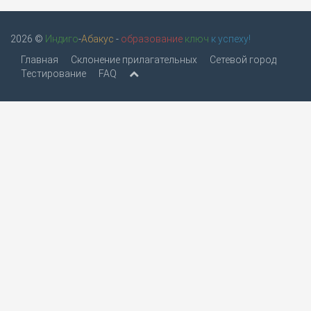
2026 ©
Индиго
-
Абакус
-
образование
ключ
к успеху!
Главная
Склонение прилагательных
Сетевой город
Тестирование
FAQ