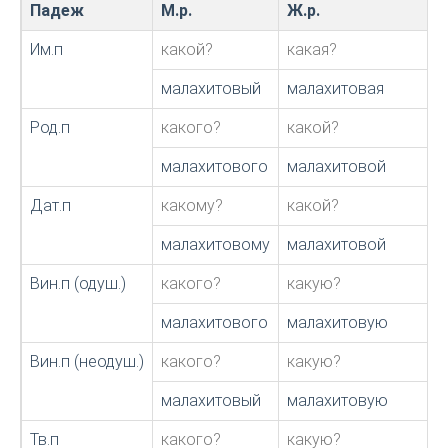
Падеж
М.р.
Ж.р.
Им.п
какой?
какая?
малахитовый
малахитовая
Род.п
какого?
какой?
малахитового
малахитовой
Дат.п
какому?
какой?
малахитовому
малахитовой
Вин.п (одуш.)
какого?
какую?
малахитового
малахитовую
Вин.п (неодуш.)
какого?
какую?
малахитовый
малахитовую
Тв.п
какого?
какую?