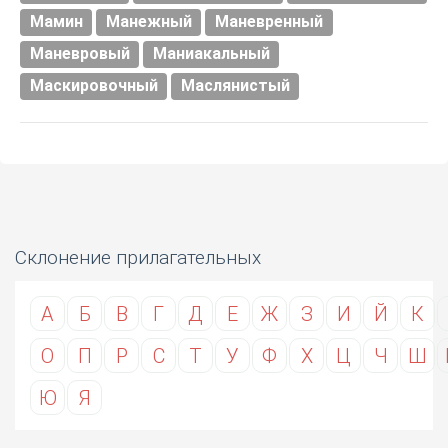
Мамин
Манежный
Маневренный
Маневровый
Маниакальный
Маскировочный
Маслянистый
Склонение прилагательных
А
Б
В
Г
Д
Е
Ж
З
И
Й
К
О
П
Р
С
Т
У
Ф
Х
Ц
Ч
Ш
Ю
Я