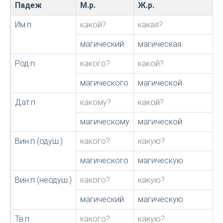
Падеж
М.р.
Ж.р.
Им.п
какой?
какая?
магический
магическая
Род.п
какого?
какой?
магического
магической
Дат.п
какому?
какой?
магическому
магической
Вин.п (одуш.)
какого?
какую?
магического
магическую
Вин.п (неодуш.)
какого?
какую?
магический
магическую
Тв.п
какого?
какую?