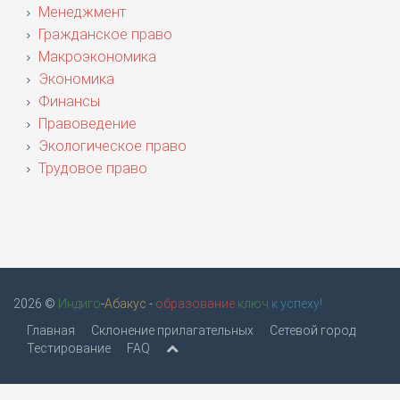
Менеджмент
Гражданское право
Макроэкономика
Экономика
Финансы
Правоведение
Экологическое право
Трудовое право
2026 ©
Индиго
-
Абакус
-
образование
ключ
к успеху!
Главная
Склонение прилагательных
Сетевой город
Тестирование
FAQ