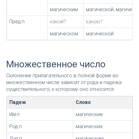
магическим
магической, магичес
Пред.п
какой?
какую?
магическом
магической
Множественное число
Склонение прилагательного в полной форме во
множественном числе зависит от рода и падежа
существительного, к которому оно относится:
Падеж
Слово
Им.п
магические
Род.п
магических
Дат.п
магическим