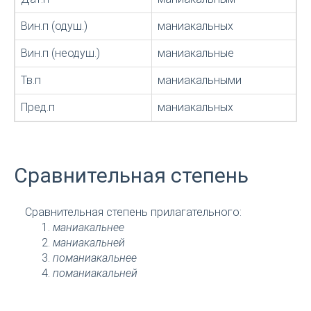
Вин.п (одуш.)
маниакальных
Вин.п (неодуш.)
маниакальные
Тв.п
маниакальными
Пред.п
маниакальных
Сравнительная степень
Сравнительная степень прилагательного:
маниакальнее
маниакальней
поманиакальнее
поманиакальней