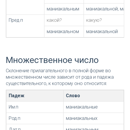
маниакальным
маниакальной, ман
Пред.п
какой?
какую?
маниакальном
маниакальной
Множественное число
Склонение прилагательного в полной форме во
множественном числе зависит от рода и падежа
существительного, к которому оно относится:
Падеж
Слово
Им.п
маниакальные
Род.п
маниакальных
Дат.п
маниакальным