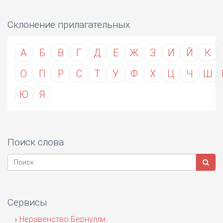
Склонение прилагательных
А
Б
В
Г
Д
Е
Ж
З
И
Й
К
О
П
Р
С
Т
У
Ф
Х
Ц
Ч
Ш
Ю
Я
Поиск слова
Сервисы
Неравенство Бернулли