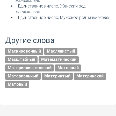
маниакально
Единственное число, Женский род:
маниакальна
Единственное число, Мужской род:
маниакален
Другие слова
Маскировочный
Маслянистый
Масштабный
Математический
Материалистический
Матерный
Материальный
Матерчатый
Материнский
Матовый