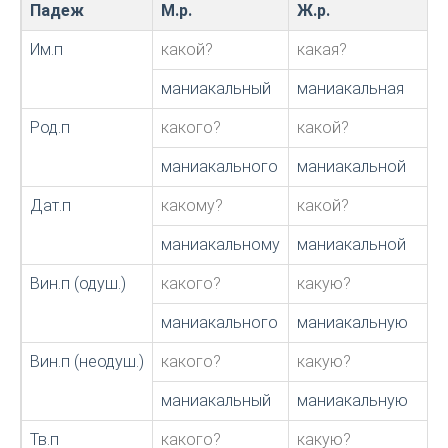
Падеж
М.р.
Ж.р.
Им.п
какой?
какая?
маниакальный
маниакальная
Род.п
какого?
какой?
маниакального
маниакальной
Дат.п
какому?
какой?
маниакальному
маниакальной
Вин.п (одуш.)
какого?
какую?
маниакального
маниакальную
Вин.п (неодуш.)
какого?
какую?
маниакальный
маниакальную
Тв.п
какого?
какую?