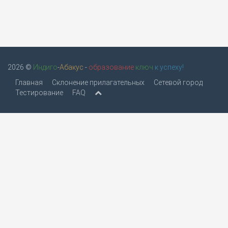
2026 ©
Индиго
-
Абакус
-
образование
ключ
к успеху!
Главная
Склонение прилагательных
Сетевой город
Тестирование
FAQ