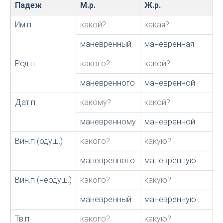
Падеж
М.р.
Ж.р.
Им.п
какой?
какая?
маневренный
маневренная
Род.п
какого?
какой?
маневренного
маневренной
Дат.п
какому?
какой?
маневренному
маневренной
Вин.п (одуш.)
какого?
какую?
маневренного
маневренную
Вин.п (неодуш.)
какого?
какую?
маневренный
маневренную
Тв.п
какого?
какую?