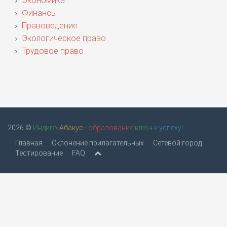
Экономика
Финансы
Правоведение
Экологическое право
Трудовое право
2026 ©
Индиго
-
Абакус
-
образование
ключ
к успеху!
Главная
Склонение прилагательных
Сетевой город
Тестирование
FAQ