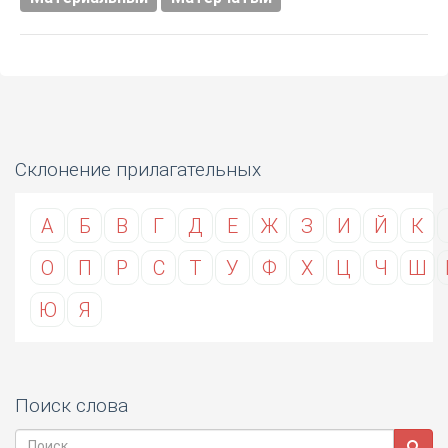
Склонение прилагательных
А
Б
В
Г
Д
Е
Ж
З
И
Й
К
О
П
Р
С
Т
У
Ф
Х
Ц
Ч
Ш
Ю
Я
Поиск слова