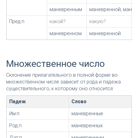
маневренным
маневренной, мане
Пред.п
какой?
какую?
маневренном
маневренной
Множественное число
Склонение прилагательного в полной форме во
множественном числе зависит от рода и падежа
существительного, к которому оно относится:
Падеж
Слово
Им.п
маневренные
Род.п
маневренных
Дат.п
маневренным