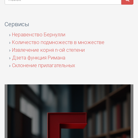
Сервисы
Неравенство Бернулли
Количество подмножеств в множестве
Извлечение корня n-ой степени
Дзета функция Римана
Склонение прилагательных