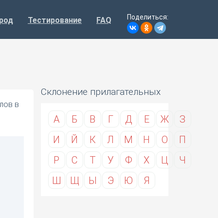
Поделиться:
род
Тестирование
FAQ
Склонение прилагательных
лов в
А
Б
В
Г
Д
Е
Ж
З
И
Й
К
Л
М
Н
О
П
Р
С
Т
У
Ф
Х
Ц
Ч
Ш
Щ
Ы
Э
Ю
Я