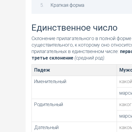
Краткая форма
Единственное число
Склонение прилагательного в полной форме 
существительного, к которому оно относитс
прилагательных в единственном числе:
перв
третье склонение
(средний род)
.
Падеж
Мужс
Именительный
како
марс
Родительный
каког
марс
Дательный
како