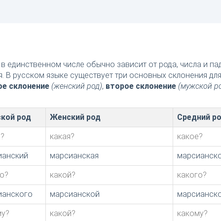
в единственном числе обычно зависит от рода, числа и п
я. В русском языке существует три основных склонения дл
ое склонение
(женский род)
,
второе склонение
(мужской р
кой род
Женский род
Средний р
й?
какая?
какое?
ианский
марсианская
марсианск
о?
какой?
какого?
ианского
марсианской
марсианск
му?
какой?
какому?