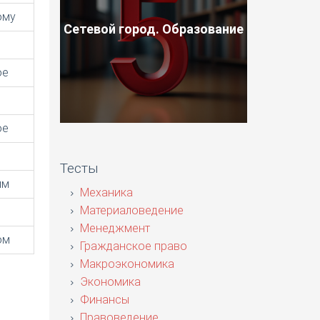
ому
Сетевой город. Образование
ое
ое
Тесты
им
Механика
Материаловедение
Менеджмент
ом
Гражданское право
Макроэкономика
Экономика
Финансы
Правоведение