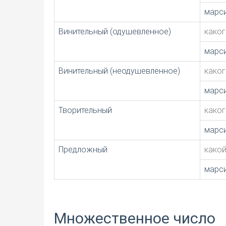
марс
Винительный (одушевленное)
каког
марс
Винительный (неодушевленное)
каког
марс
Творительный
каког
марс
Предложный
како
марс
Множественное число