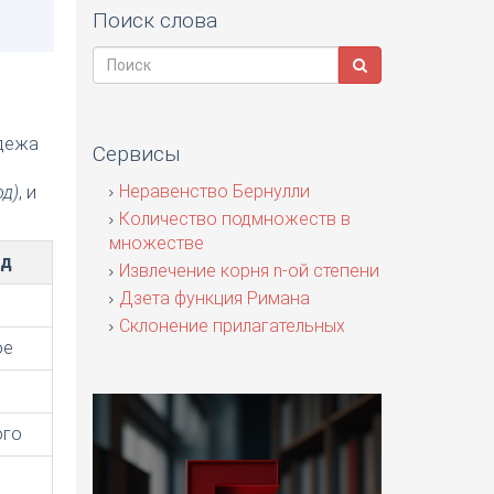
Поиск слова
адежа
Сервисы
я
Неравенство Бернулли
од)
, и
Количество подмножеств в
множестве
од
Извлечение корня n-ой степени
Дзета функция Римана
Склонение прилагательных
ое
ого