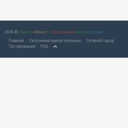
2026 ©
Индиго
-
Абакус
-
образование
ключ
к успеху!
Главная
Склонение прилагательных
Сетевой город
Тестирование
FAQ