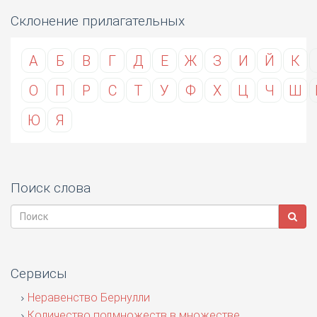
Склонение прилагательных
А
Б
В
Г
Д
Е
Ж
З
И
Й
К
О
П
Р
С
Т
У
Ф
Х
Ц
Ч
Ш
Ю
Я
Поиск слова
Сервисы
Неравенство Бернулли
Количество подмножеств в множестве