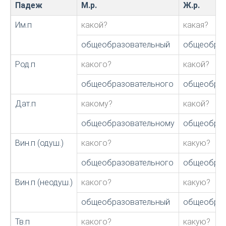
Падеж
М.р.
Ж.р.
Им.п
какой?
какая?
общеобразовательный
общеобраз
Род.п
какого?
какой?
общеобразовательного
общеобраз
Дат.п
какому?
какой?
общеобразовательному
общеобраз
Вин.п (одуш.)
какого?
какую?
общеобразовательного
общеобраз
Вин.п (неодуш.)
какого?
какую?
общеобразовательный
общеобраз
Тв.п
какого?
какую?