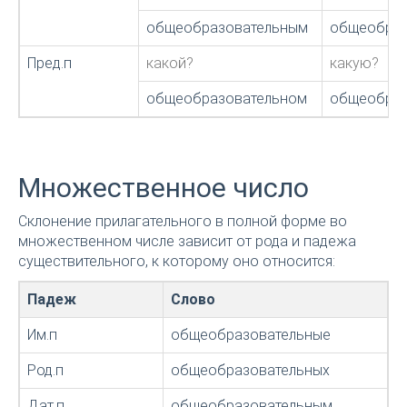
общеобразовательным
общеобраз
Пред.п
какой?
какую?
общеобразовательном
общеобраз
Множественное число
Склонение прилагательного в полной форме во
множественном числе зависит от рода и падежа
существительного, к которому оно относится:
Падеж
Слово
Им.п
общеобразовательные
Род.п
общеобразовательных
Дат.п
общеобразовательным