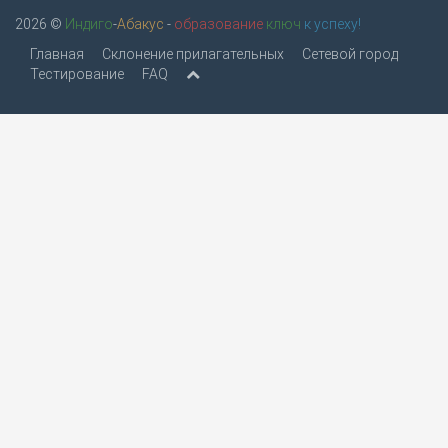
2026 ©
Индиго
-
Абакус
-
образование
ключ
к успеху!
Главная
Склонение прилагательных
Сетевой город
Тестирование
FAQ