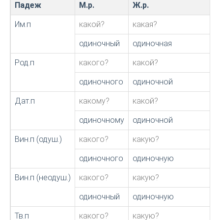
Падеж
М.р.
Ж.р.
Им.п
какой?
какая?
одиночный
одиночная
Род.п
какого?
какой?
одиночного
одиночной
Дат.п
какому?
какой?
одиночному
одиночной
Вин.п (одуш.)
какого?
какую?
одиночного
одиночную
Вин.п (неодуш.)
какого?
какую?
одиночный
одиночную
Тв.п
какого?
какую?