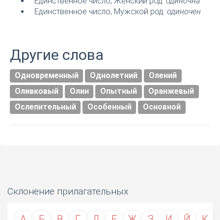
Единственное число, Женский род:
одиночна
Единственное число, Мужской род:
одиночен
Другие слова
Одновременный
Однолетний
Олений
Оливковый
Олин
Опытный
Оранжевый
Ослепительный
Особенный
Основной
Склонение прилагательных
А
Б
В
Г
Д
Е
Ж
З
И
Й
К