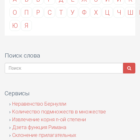
О
П
Р
С
Т
У
Ф
Х
Ц
Ч
Ш
Ю
Я
Поиск слова
Сервисы
Неравенство Бернулли
Количество подмножеств в множестве
Извлечение корня n-ой степени
Дзета функция Римана
Склонение прилагательных