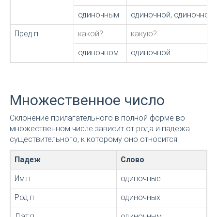
одиночным
одиночной, одиночною
Пред.п
какой?
какую?
одиночном
одиночной
Множественное число
Склонение прилагательного в полной форме во
множественном числе зависит от рода и падежа
существительного, к которому оно относится:
Падеж
Слово
Им.п
одиночные
Род.п
одиночных
Дат.п
одиночным