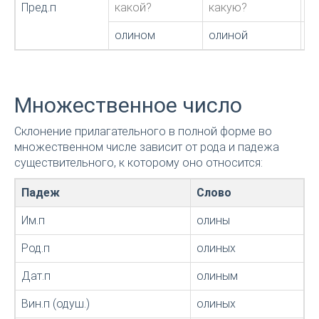
Пред.п
какой?
какую?
к
олином
олиной
о
Множественное число
Склонение прилагательного в полной форме во
множественном числе зависит от рода и падежа
существительного, к которому оно относится:
Падеж
Слово
Им.п
олины
Род.п
олиных
Дат.п
олиным
Вин.п (одуш.)
олиных