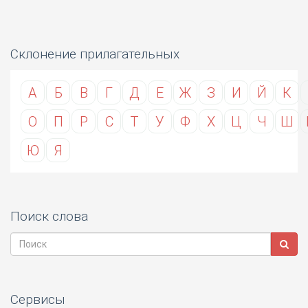
Склонение прилагательных
А
Б
В
Г
Д
Е
Ж
З
И
Й
К
О
П
Р
С
Т
У
Ф
Х
Ц
Ч
Ш
Ю
Я
Поиск слова
Сервисы