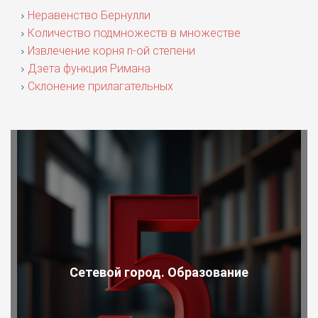
Неравенство Бернулли
Количество подмножеств в множестве
Извлечение корня n-ой степени
Дзета функция Римана
Склонение прилагательных
Сетевой город. Образование