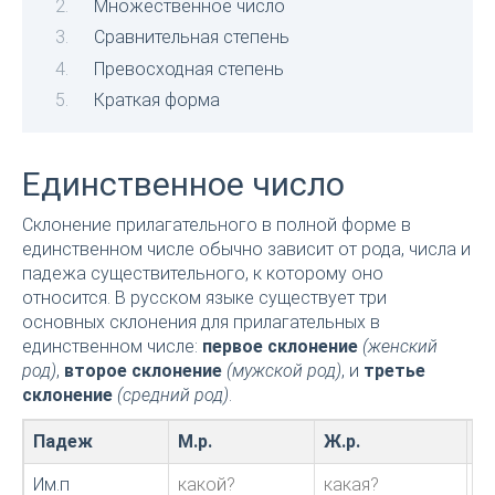
Множественное число
Сравнительная степень
Превосходная степень
Краткая форма
Единственное число
Склонение прилагательного в полной форме в
единственном числе обычно зависит от рода, числа и
падежа существительного, к которому оно
относится. В русском языке существует три
основных склонения для прилагательных в
единственном числе:
первое склонение
(женский
род)
,
второе склонение
(мужской род)
, и
третье
склонение
(средний род)
.
Падеж
М.р.
Ж.р.
С.
Им.п
какой?
какая?
к