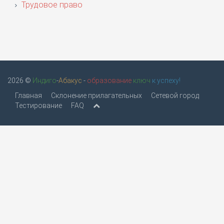
Трудовое право
2026 ©
Индиго
-
Абакус
-
образование
ключ
к успеху!
Главная
Склонение прилагательных
Сетевой город
Тестирование
FAQ