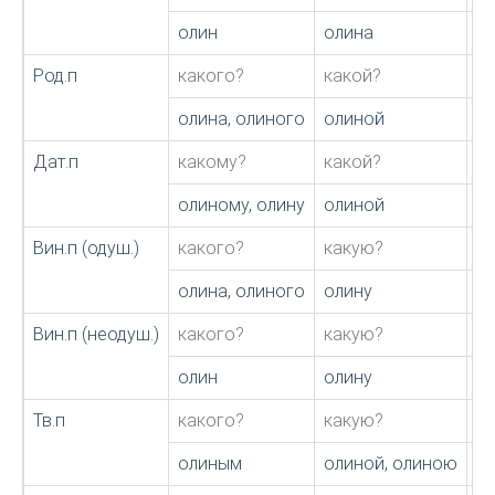
олин
олина
о
Род.п
какого?
какой?
к
олина, олиного
олиной
ол
Дат.п
какому?
какой?
к
олиному, олину
олиной
ол
Вин.п (одуш.)
какого?
какую?
к
олина, олиного
олину
о
Вин.п (неодуш.)
какого?
какую?
к
олин
олину
о
Тв.п
какого?
какую?
к
олиным
олиной, олиною
о