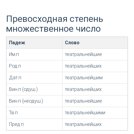
Превосходная степень
множественное число
Падеж
Слово
Им.п
театральнейшие
Род.п
театральнейших
Дат.п
театральнейшим
Вин.п (одуш.)
театральнейших
Вин.п (неодуш.)
театральнейшие
Тв.п
театральнейшими
Пред.п
театральнейших