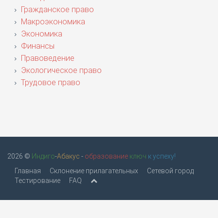
Гражданское право
Макроэкономика
Экономика
Финансы
Правоведение
Экологическое право
Трудовое право
2026 ©
Индиго
-
Абакус
-
образование
ключ
к успеху!
Главная
Склонение прилагательных
Сетевой город
Тестирование
FAQ