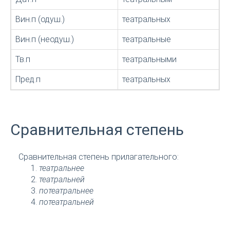
Вин.п (одуш.)
театральных
Вин.п (неодуш.)
театральные
Тв.п
театральными
Пред.п
театральных
Сравнительная степень
Сравнительная степень прилагательного:
театральнее
театральней
потеатральнее
потеатральней