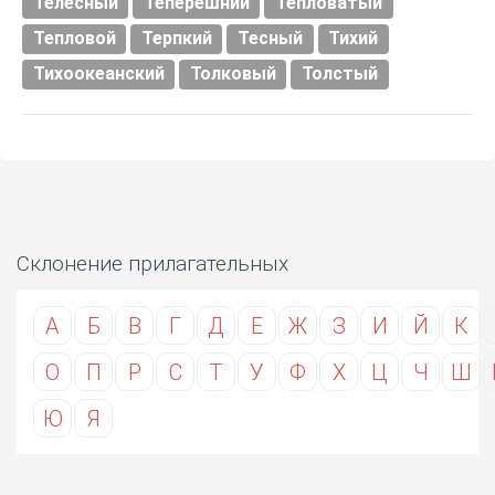
Телесный
Теперешний
Тепловатый
Тепловой
Терпкий
Тесный
Тихий
Тихоокеанский
Толковый
Толстый
Склонение прилагательных
А
Б
В
Г
Д
Е
Ж
З
И
Й
К
О
П
Р
С
Т
У
Ф
Х
Ц
Ч
Ш
Ю
Я