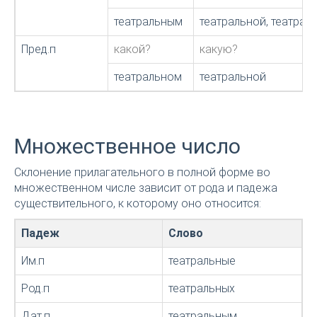
театральным
театральной, театрал
Пред.п
какой?
какую?
театральном
театральной
Множественное число
Склонение прилагательного в полной форме во
множественном числе зависит от рода и падежа
существительного, к которому оно относится:
Падеж
Слово
Им.п
театральные
Род.п
театральных
Дат.п
театральным