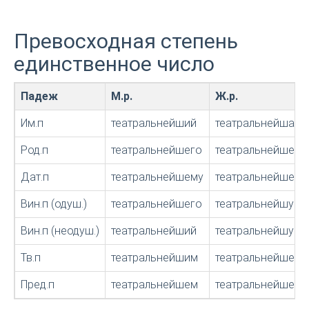
Превосходная степень
единственное число
Падеж
М.р.
Ж.р.
Им.п
театральнейший
театральнейшая
Род.п
театральнейшего
театральнейшей
Дат.п
театральнейшему
театральнейшей
Вин.п (одуш.)
театральнейшего
театральнейшую
Вин.п (неодуш.)
театральнейший
театральнейшую
Тв.п
театральнейшим
театральнейшей,
Пред.п
театральнейшем
театральнейшей