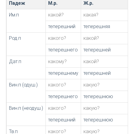
Падеж
М.р.
Ж.р.
Им.п
какой?
какая?
теперешний
теперешняя
Род.п
какого?
какой?
теперешнего
теперешней
Дат.п
какому?
какой?
теперешнему
теперешней
Вин.п (одуш.)
какого?
какую?
теперешнего
теперешнюю
Вин.п (неодуш.)
какого?
какую?
теперешний
теперешнюю
Тв.п
какого?
какую?