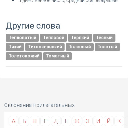
Единственное число, Средний род:
теперешне
Другие слова
Тепловатый
Тепловой
Терпкий
Тесный
Тихий
Тихоокеанский
Толковый
Толстый
Толстокожий
Томатный
Склонение прилагательных
А
Б
В
Г
Д
Е
Ж
З
И
Й
К