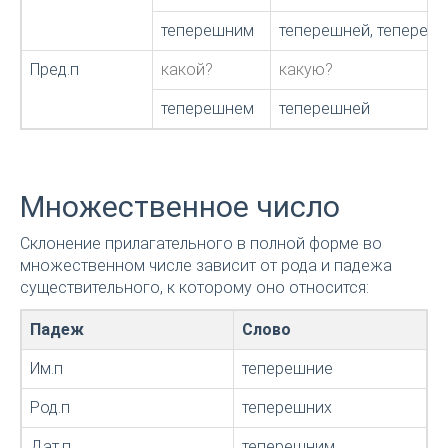
теперешним
теперешней, тепереш
Пред.п
какой?
какую?
теперешнем
теперешней
Множественное число
Склонение прилагательного в полной форме во
множественном числе зависит от рода и падежа
существительного, к которому оно относится:
Падеж
Слово
Им.п
теперешние
Род.п
теперешних
Дат.п
теперешним