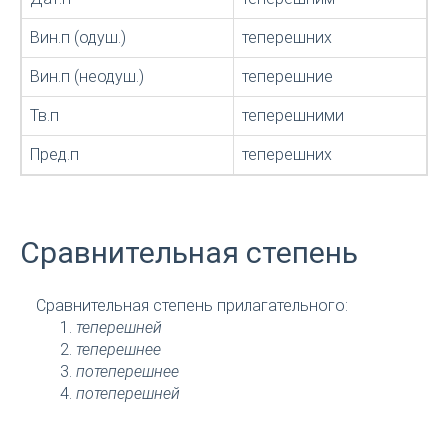
Вин.п (одуш.)
теперешних
Вин.п (неодуш.)
теперешние
Тв.п
теперешними
Пред.п
теперешних
Сравнительная степень
Сравнительная степень прилагательного:
теперешней
теперешнее
потеперешнее
потеперешней