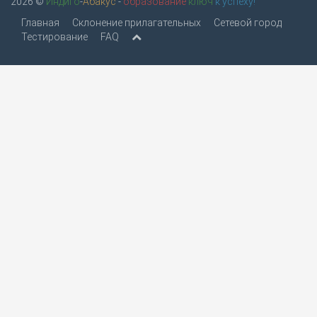
2026 ©
Индиго
-
Абакус
-
образование
ключ
к успеху!
Главная
Склонение прилагательных
Сетевой город
Тестирование
FAQ