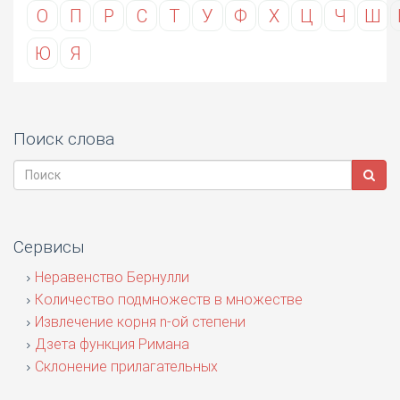
О
П
Р
С
Т
У
Ф
Х
Ц
Ч
Ш
Ю
Я
Поиск слова
Сервисы
Неравенство Бернулли
Количество подмножеств в множестве
Извлечение корня n-ой степени
Дзета функция Римана
Склонение прилагательных