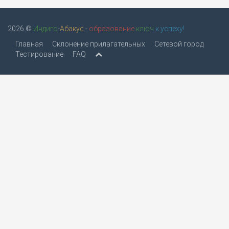
2026 ©
Индиго
-
Абакус
-
образование
ключ
к успеху!
Главная
Склонение прилагательных
Сетевой город
Тестирование
FAQ