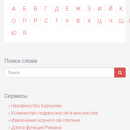
А
Б
В
Г
Д
Е
Ж
З
И
Й
К
О
П
Р
С
Т
У
Ф
Х
Ц
Ч
Ш
Ю
Я
Поиск слова
Сервисы
Неравенство Бернулли
Количество подмножеств в множестве
Извлечение корня n-ой степени
Дзета функция Римана