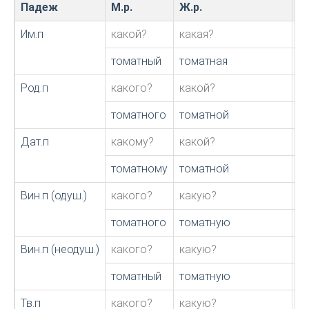
Падеж
М.р.
Ж.р.
С.
Им.п
какой?
какая?
к
томатный
томатная
т
Род.п
какого?
какой?
к
томатного
томатной
т
Дат.п
какому?
какой?
к
томатному
томатной
т
Вин.п (одуш.)
какого?
какую?
к
томатного
томатную
т
Вин.п (неодуш.)
какого?
какую?
к
томатный
томатную
т
Тв.п
какого?
какую?
к