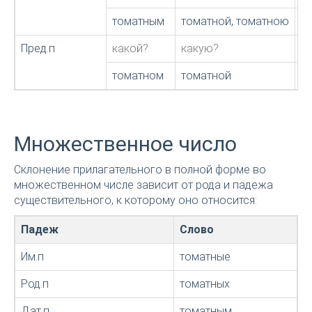
томатным
томатной, томатною
т
Пред.п
какой?
какую?
к
томатном
томатной
т
Множественное число
Склонение прилагательного в полной форме во
множественном числе зависит от рода и падежа
существительного, к которому оно относится:
Падеж
Слово
Им.п
томатные
Род.п
томатных
Дат.п
томатным