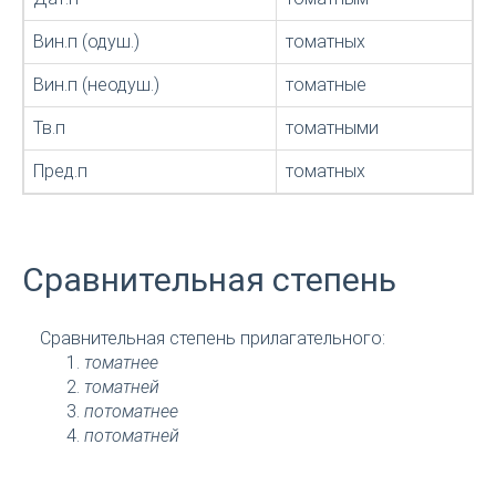
Вин.п (одуш.)
томатных
Вин.п (неодуш.)
томатные
Тв.п
томатными
Пред.п
томатных
Сравнительная степень
Сравнительная степень прилагательного:
томатнее
томатней
потоматнее
потоматней