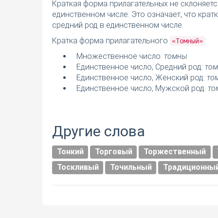
Краткая форма прилагательных не склоняетс
единственном числе. Это означает, что кра
средний род в единственном числе.
Кратка форма прилагательного
:
«Томный»
Множественное число:
томны
Единственное число, Средний род:
том
Единственное число, Женский род:
то
Единственное число, Мужской род:
то
Другие слова
Тонкий
Торговый
Торжественный
Тоскливый
Точильный
Традиционны