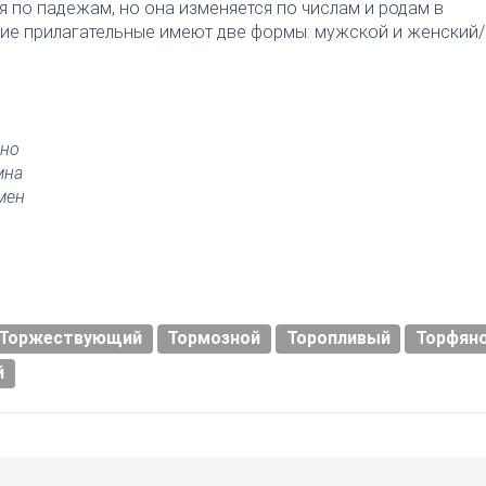
я по падежам, но она изменяется по числам и родам в
ткие прилагательные имеют две формы: мужской и женский/
но
мна
мен
Торжествующий
Тормозной
Торопливый
Торфян
й