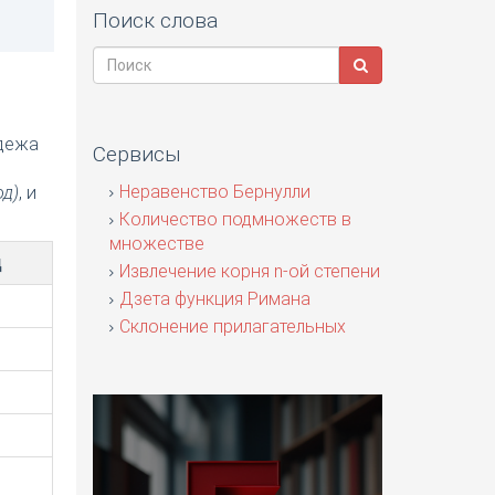
Поиск слова
адежа
Сервисы
я
Неравенство Бернулли
од)
, и
Количество подмножеств в
множестве
д
Извлечение корня n-ой степени
Дзета функция Римана
Склонение прилагательных