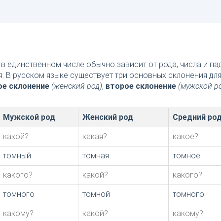
в единственном числе обычно зависит от рода, числа и п
я. В русском языке существует три основных склонения дл
ое склонение
(женский род)
,
второе склонение
(мужской р
Мужской род
Женский род
Средний ро
какой?
какая?
какое?
томный
томная
томное
какого?
какой?
какого?
томного
томной
томного
какому?
какой?
какому?