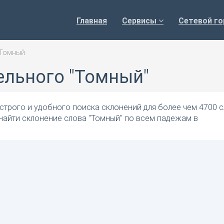
Главная
Сервисы
Сетевой го
Томный
ельного "Томный"
трого и удобного поиска склонений для более чем 4700 с
найти склонение слова "Томный" по всем падежам в