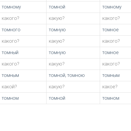
томному
томной
томному
какого?
какую?
какого?
томного
томную
томное
какого?
какую?
какого?
томный
томную
томное
какого?
какую?
какого?
томным
томной, томною
томным
какой?
какую?
какое?
томном
томной
томном