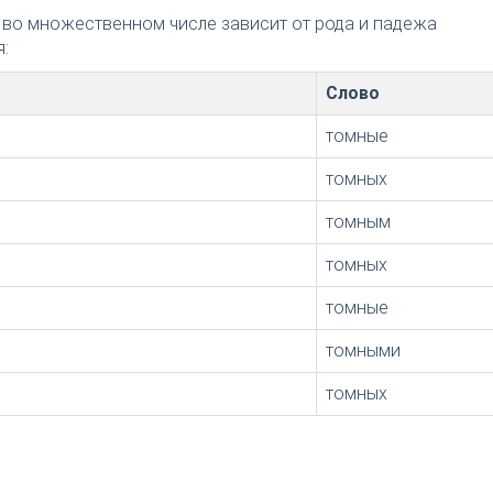
 во множественном числе зависит от рода и падежа
:
Слово
томные
томных
томным
томных
томные
томными
томных