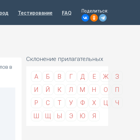
Поделиться:
род
Тестирование
FAQ
Склонение прилагательных
лов в
А
Б
В
Г
Д
Е
Ж
З
И
Й
К
Л
М
Н
О
П
Р
С
Т
У
Ф
Х
Ц
Ч
Ш
Щ
Ы
Э
Ю
Я