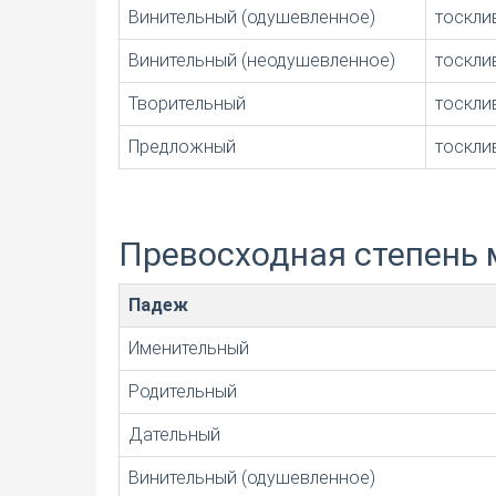
Винительный (одушевленное)
тоскли
Винительный (неодушевленное)
тоскли
Творительный
тоскл
Предложный
тоскл
Превосходная степень 
Падеж
Именительный
Родительный
Дательный
Винительный (одушевленное)