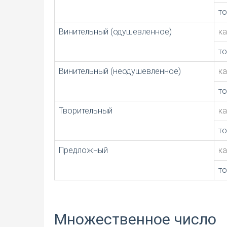
т
Винительный (одушевленное)
к
т
Винительный (неодушевленное)
к
т
Творительный
к
т
Предложный
к
т
Множественное число