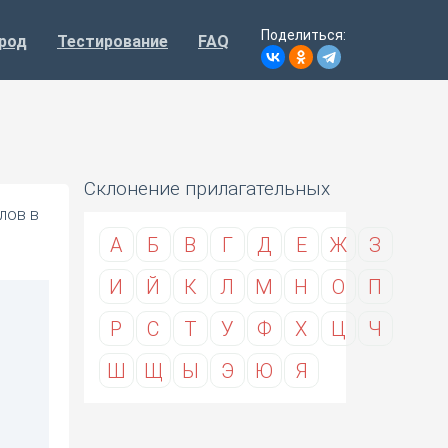
Поделиться:
род
Тестирование
FAQ
Склонение прилагательных
лов в
А
Б
В
Г
Д
Е
Ж
З
И
Й
К
Л
М
Н
О
П
Р
С
Т
У
Ф
Х
Ц
Ч
Ш
Щ
Ы
Э
Ю
Я