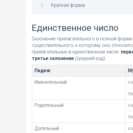
Краткая форма
Единственное число
Склонение прилагательного в полной форме 
существительного, к которому оно относитс
прилагательных в единственном числе:
перв
третье склонение
(средний род)
.
Падеж
М
Именительный
к
т
Родительный
к
т
Дательный
к