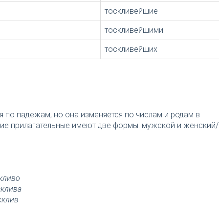
тоскливейшие
тоскливейшими
тоскливейших
я по падежам, но она изменяется по числам и родам в
ткие прилагательные имеют две формы: мужской и женский/
кливо
склива
склив