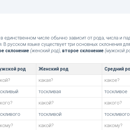
в единственном числе обычно зависит от рода, числа и п
я. В русском языке существует три основных склонения дл
ое склонение
(женский род)
,
второе склонение
(мужской р
ужской род
Женский род
Средний р
акой?
какая?
какое?
оскливый
тоскливая
тоскливое
акого?
какой?
какого?
оскливого
тоскливой
тоскливого
акому?
какой?
какому?