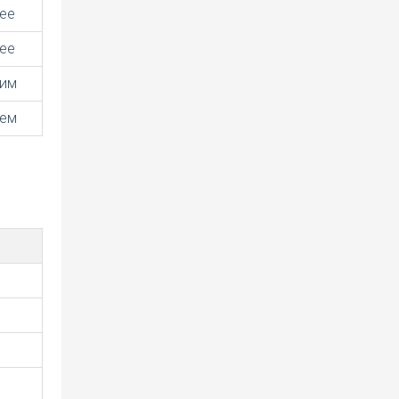
ее
ее
шим
шем