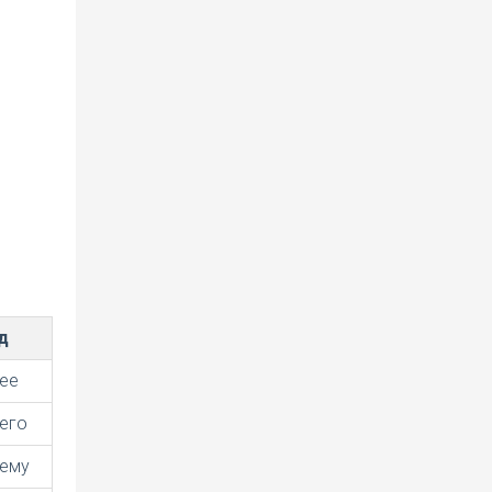
д
ее
его
ему