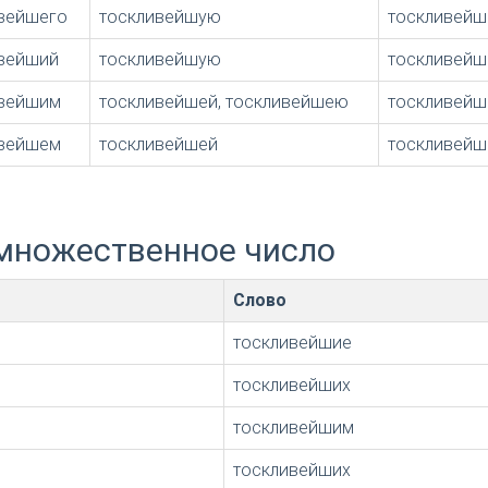
вейшего
тоскливейшую
тоскливейш
вейший
тоскливейшую
тоскливейш
ивейшим
тоскливейшей, тоскливейшею
тоскливей
ивейшем
тоскливейшей
тоскливей
множественное число
Слово
тоскливейшие
тоскливейших
тоскливейшим
тоскливейших