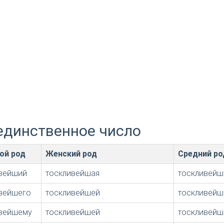
единственное число
ой род
Женский род
Средний ро
вейший
тоскливейшая
тоскливейш
вейшего
тоскливейшей
тоскливейш
вейшему
тоскливейшей
тоскливейш