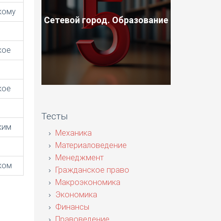
кому
Сетевой город. Образование
кое
кое
Тесты
ким
Механика
Материаловедение
Менеджмент
ком
Гражданское право
Макроэкономика
Экономика
Финансы
Правоведение