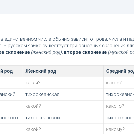
в единственном числе обычно зависит от рода, числа и п
я. В русском языке существует три основных склонения дл
ое склонение
(женский род)
,
второе склонение
(мужской р
й род
Женский род
Средний ро
какая?
какое?
анский
тихоокеанская
тихоокеанс
какой?
какого?
анского
тихоокеанской
тихоокеанс
какой?
какому?