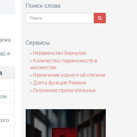
Поиск слова
адежа
Сервисы
я
Неравенство Бернулли
од)
, и
Количество подмножеств в
множестве
д
Извлечение корня n-ой степени
Дзета функция Римана
Склонение прилагательных
кое
кого