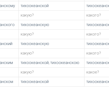
анскому
тихоокеанской
тихоокеанс
какую?
какого?
анского
тихоокеанскую
тихоокеанс
какую?
какого?
анский
тихоокеанскую
тихоокеанс
какую?
какого?
анским
тихоокеанской, тихоокеанскою
тихоокеанс
какую?
какое?
анском
тихоокеанской
тихоокеанс