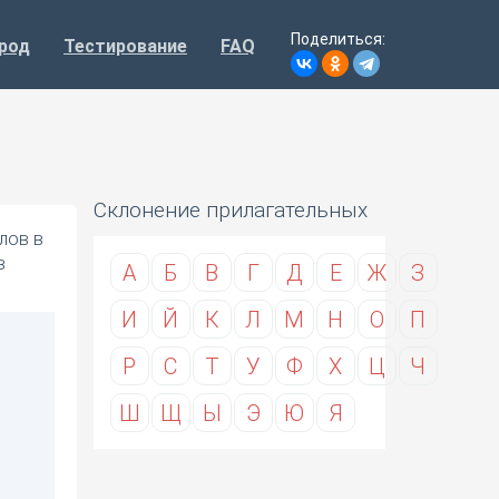
Поделиться:
род
Тестирование
FAQ
Склонение прилагательных
лов в
в
А
Б
В
Г
Д
Е
Ж
З
И
Й
К
Л
М
Н
О
П
Р
С
Т
У
Ф
Х
Ц
Ч
Ш
Щ
Ы
Э
Ю
Я