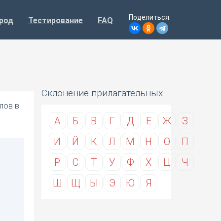
Поделиться:
род
Тестирование
FAQ
Склонение прилагательных
лов в
А
Б
В
Г
Д
Е
Ж
З
И
Й
К
Л
М
Н
О
П
Р
С
Т
У
Ф
Х
Ц
Ч
Ш
Щ
Ы
Э
Ю
Я