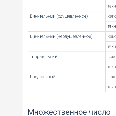
тех
Винительный (одушевленное)
как
тех
Винительный (неодушевленное)
как
тех
Творительный
как
тех
Предложный
как
тех
Множественное число