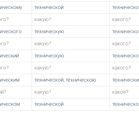
ническому
технической
техническ
ого?
какую?
какого?
нического
техническую
техническо
ого?
какую?
какого?
нический
техническую
техническо
ого?
какую?
какого?
ническим
технической, техническою
техническ
ой?
какую?
какое?
ническом
технической
техническ