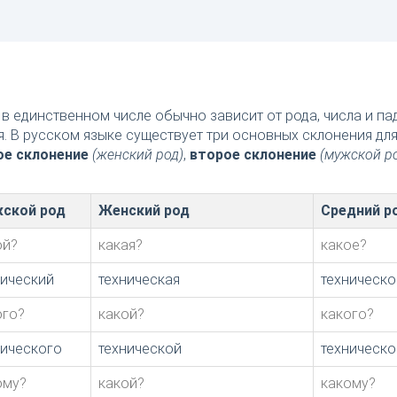
в единственном числе обычно зависит от рода, числа и п
я. В русском языке существует три основных склонения дл
ое склонение
(женский род)
,
второе склонение
(мужской р
ской род
Женский род
Средний р
ой?
какая?
какое?
нический
техническая
техническо
ого?
какой?
какого?
нического
технической
техническо
ому?
какой?
какому?