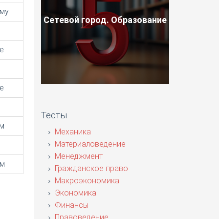
ому
Сетевой город. Образование
е
е
Тесты
им
Механика
Материаловедение
Менеджмент
ом
Гражданское право
Макроэкономика
Экономика
Финансы
Правоведение