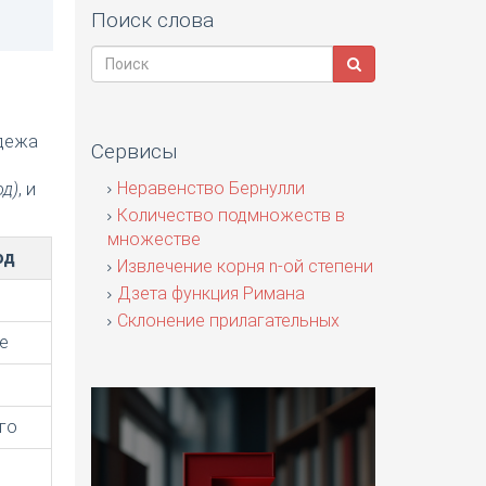
Поиск слова
адежа
Сервисы
я
Неравенство Бернулли
од)
, и
Количество подмножеств в
множестве
од
Извлечение корня n-ой степени
Дзета функция Римана
Склонение прилагательных
е
го