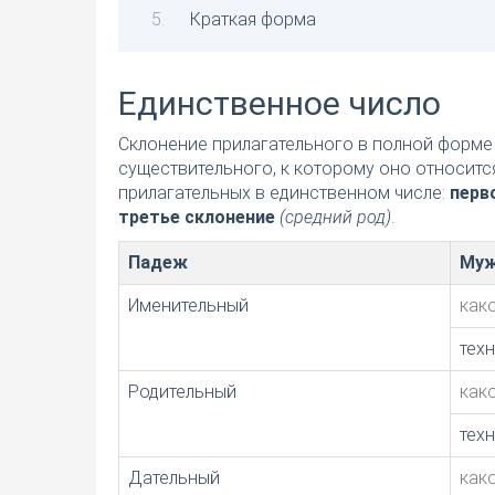
Краткая форма
Единственное число
Склонение прилагательного в полной форме 
существительного, к которому оно относитс
прилагательных в единственном числе:
перв
третье склонение
(средний род)
.
Падеж
Муж
Именительный
как
тех
Родительный
как
тех
Дательный
как