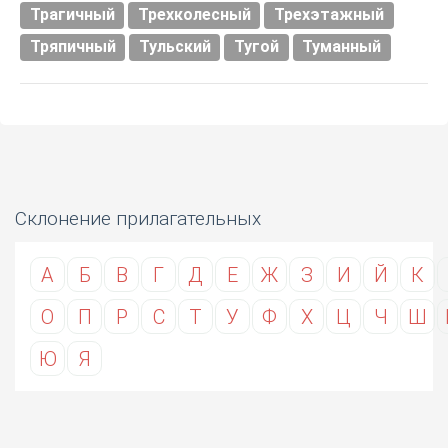
Трагичный
Трехколесный
Трехэтажный
Тряпичный
Тульский
Тугой
Туманный
Склонение прилагательных
А
Б
В
Г
Д
Е
Ж
З
И
Й
К
О
П
Р
С
Т
У
Ф
Х
Ц
Ч
Ш
Ю
Я