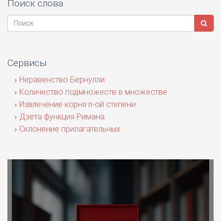
Поиск слова
Сервисы
Неравенство Бернулли
Количество подмножеств в множестве
Извлечение корня n-ой степени
Дзета функция Римана
Склонение прилагательных