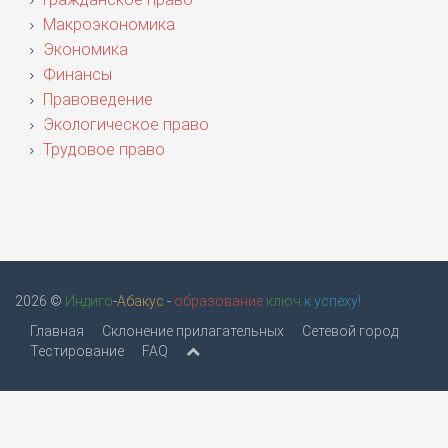
Макроэкономика
Экономика
Финансы
Правоведение
Экологическое право
Трудовое право
2026 ©
Индиго
-
Абакус
-
образование
ключ
к успеху!
Главная
Склонение прилагательных
Сетевой город
Тестирование
FAQ