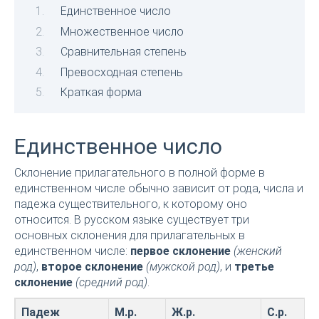
Единственное число
Множественное число
Сравнительная степень
Превосходная степень
Краткая форма
Единственное число
Склонение прилагательного в полной форме в
единственном числе обычно зависит от рода, числа и
падежа существительного, к которому оно
относится. В русском языке существует три
основных склонения для прилагательных в
единственном числе:
первое склонение
(женский
род)
,
второе склонение
(мужской род)
, и
третье
склонение
(средний род)
.
Падеж
М.р.
Ж.р.
С.р.