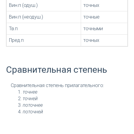
Вин.п (одуш.)
точных
Вин.п (неодуш.)
точные
Тв.п
точными
Пред.п
точных
Сравнительная степень
Сравнительная степень прилагательного:
точнее
точней
поточнее
поточней