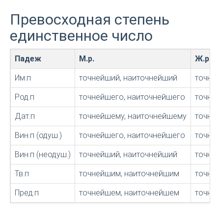
Превосходная степень
единственное число
Падеж
М.р.
Ж.р.
Им.п
точнейший, наиточнейший
точне
Род.п
точнейшего, наиточнейшего
точне
Дат.п
точнейшему, наиточнейшему
точне
Вин.п (одуш.)
точнейшего, наиточнейшего
точне
Вин.п (неодуш.)
точнейший, наиточнейший
точне
Тв.п
точнейшим, наиточнейшим
точне
Пред.п
точнейшем, наиточнейшем
точне