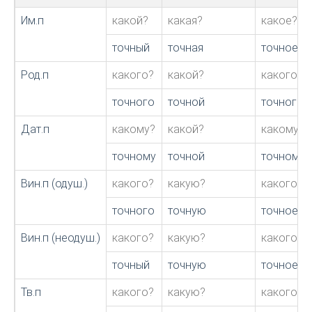
Им.п
какой?
какая?
какое?
точный
точная
точное
Род.п
какого?
какой?
какого?
точного
точной
точного
Дат.п
какому?
какой?
какому?
точному
точной
точному
Вин.п (одуш.)
какого?
какую?
какого?
точного
точную
точное
Вин.п (неодуш.)
какого?
какую?
какого?
точный
точную
точное
Тв.п
какого?
какую?
какого?