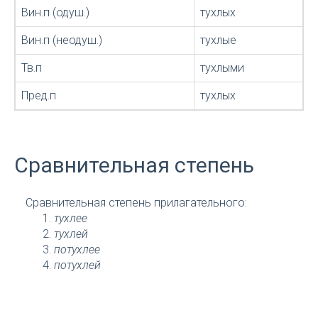
Вин.п (одуш.)
тухлых
Вин.п (неодуш.)
тухлые
Тв.п
тухлыми
Пред.п
тухлых
Сравнительная степень
Сравнительная степень прилагательного:
тухлее
тухлей
потухлее
потухлей