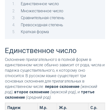
Единственное число
Множественное число
Сравнительная степень
Превосходная степень
Краткая форма
Единственное число
Склонение прилагательного в полной форме в
единственном числе обычно зависит от рода, числа и
падежа существительного, к которому оно
относится. В русском языке существует три
основных склонения для прилагательных в
единственном числе:
первое склонение
(женский
род)
,
второе склонение
(мужской род)
, и
третье
склонение
(средний род)
.
Падеж
М.р.
Ж.р.
С.р.