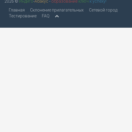
2026 ©
Индиго
-
Абакус
-
образование
ключ
к успеху!
Главная
Склонение прилагательных
Сетевой город
Тестирование
FAQ