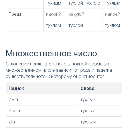
тухлым
тухлой, тухлою
тухлым
Пред.п
какой?
какую?
какое?
тухлом
тухлой
тухлом
Множественное число
Склонение прилагательного в полной форме во
множественном числе зависит от рода и падежа
существительного, к которому оно относится:
Падеж
Слово
Им.п
тухлые
Род.п
тухлых
Дат.п
тухлым