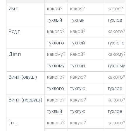
Им.п
какой?
какая?
какое?
тухлый
тухлая
тухлое
Род.п
какого?
какой?
какого?
тухлого
тухлой
тухлого
Дат.п
какому?
какой?
какому?
тухлому
тухлой
тухлому
Вин.п (одуш.)
какого?
какую?
какого?
тухлого
тухлую
тухлое
Вин.п (неодуш.)
какого?
какую?
какого?
тухлый
тухлую
тухлое
Тв.п
какого?
какую?
какого?