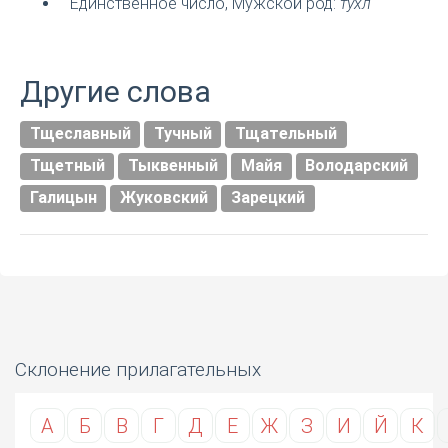
Единственное число, Мужской род:
тухл
Другие слова
Тщеславный
Тучный
Тщательный
Тщетный
Тыквенный
Майя
Володарский
Галицын
Жуковский
Зарецкий
Склонение прилагательных
А
Б
В
Г
Д
Е
Ж
З
И
Й
К