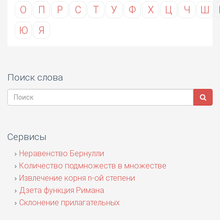
О
П
Р
С
Т
У
Ф
Х
Ц
Ч
Ш
Ю
Я
Поиск слова
Сервисы
Неравенство Бернулли
Количество подмножеств в множестве
Извлечение корня n-ой степени
Дзета функция Римана
Склонение прилагательных