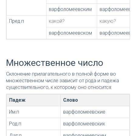
варфоломеевским
варфоломеевск
Пред.п
какой?
какую?
варфоломеевском
варфоломеевс
Множественное число
Склонение прилагательного в полной форме во
множественном числе зависит от рода и падежа
существительного, к которому оно относится:
Падеж
Слово
Им.п
варфоломеевские
Род.п
варфоломеевских
Дат.п
варфоломеевским