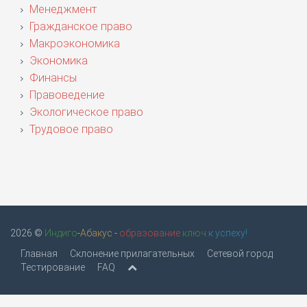
Менеджмент
Гражданское право
Макроэкономика
Экономика
Финансы
Правоведение
Экологическое право
Трудовое право
2026 ©
Индиго
-
Абакус
-
образование
ключ
к успеху!
Главная
Склонение прилагательных
Сетевой город
Тестирование
FAQ