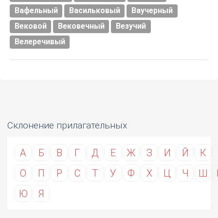
Вафельный
Васильковый
Ваучерный
Вековой
Вековечный
Везучий
Велеречивый
Склонение прилагательных
А
Б
В
Г
Д
Е
Ж
З
И
Й
К
О
П
Р
С
Т
У
Ф
Х
Ц
Ч
Ш
Ю
Я