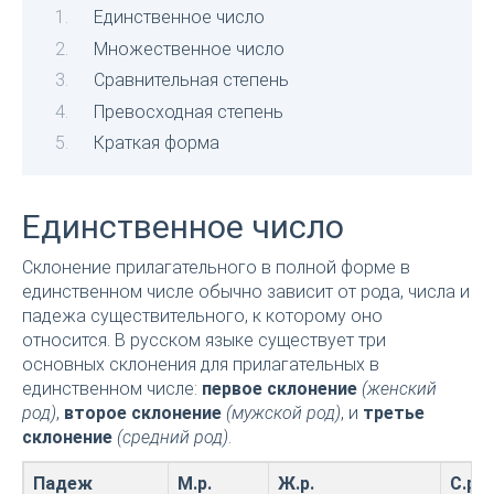
Единственное число
Множественное число
Сравнительная степень
Превосходная степень
Краткая форма
Единственное число
Склонение прилагательного в полной форме в
единственном числе обычно зависит от рода, числа и
падежа существительного, к которому оно
относится. В русском языке существует три
основных склонения для прилагательных в
единственном числе:
первое склонение
(женский
род)
,
второе склонение
(мужской род)
, и
третье
склонение
(средний род)
.
Падеж
М.р.
Ж.р.
С.р.