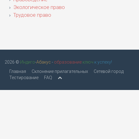
Экологическое право
Трудовое право
2026 ©
Индиго
-
Абакус
-
образование
ключ
к успеху!
Главная
Склонение прилагательных
Сетевой город
Тестирование
FAQ