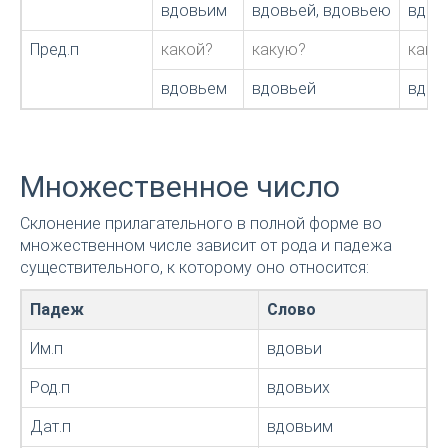
вдовьим
вдовьей, вдовьею
вдов
Пред.п
какой?
какую?
како
вдовьем
вдовьей
вдов
Множественное число
Склонение прилагательного в полной форме во
множественном числе зависит от рода и падежа
существительного, к которому оно относится:
Падеж
Слово
Им.п
вдовьи
Род.п
вдовьих
Дат.п
вдовьим