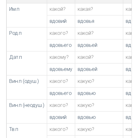
Им.п
какой?
какая?
како
вдовий
вдовья
вдов
Род.п
какого?
какой?
како
вдовьего
вдовьей
вдов
Дат.п
какому?
какой?
како
вдовьему
вдовьей
вдов
Вин.п (одуш.)
какого?
какую?
како
вдовьего
вдовью
вдов
Вин.п (неодуш.)
какого?
какую?
како
вдовий
вдовью
вдов
Тв.п
какого?
какую?
како