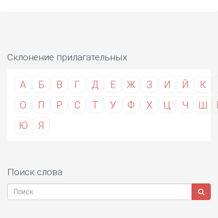
Склонение прилагательных
А
Б
В
Г
Д
Е
Ж
З
И
Й
К
О
П
Р
С
Т
У
Ф
Х
Ц
Ч
Ш
Ю
Я
Поиск слова