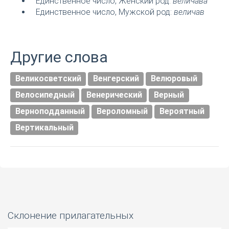
Единственное число, Женский род:
величава
Единственное число, Мужской род:
величав
Другие слова
Великосветский
Венгерский
Велюровый
Велосипедный
Венерический
Верный
Верноподданный
Вероломный
Вероятный
Вертикальный
Склонение прилагательных