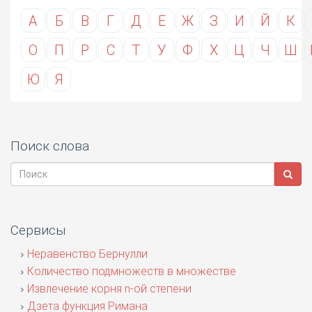
А
Б
В
Г
Д
Е
Ж
З
И
Й
К
О
П
Р
С
Т
У
Ф
Х
Ц
Ч
Ш
Ю
Я
Поиск слова
Сервисы
Неравенство Бернулли
Количество подмножеств в множестве
Извлечение корня n-ой степени
Дзета функция Римана