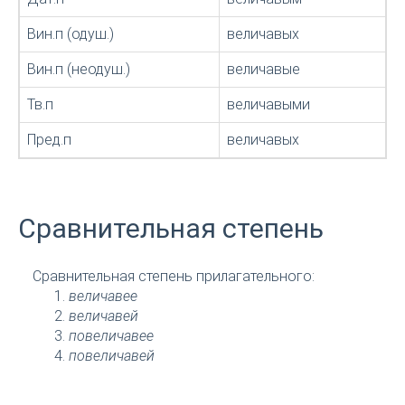
Вин.п (одуш.)
величавых
Вин.п (неодуш.)
величавые
Тв.п
величавыми
Пред.п
величавых
Сравнительная степень
Сравнительная степень прилагательного:
величавее
величавей
повеличавее
повеличавей