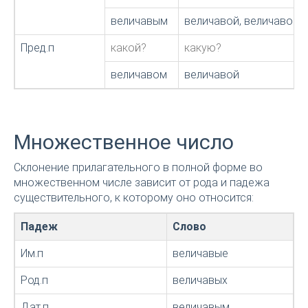
величавым
величавой, величавою
Пред.п
какой?
какую?
величавом
величавой
Множественное число
Склонение прилагательного в полной форме во
множественном числе зависит от рода и падежа
существительного, к которому оно относится:
Падеж
Слово
Им.п
величавые
Род.п
величавых
Дат.п
величавым