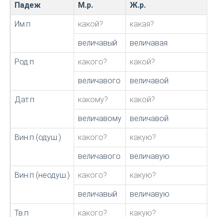
Падеж
М.р.
Ж.р.
Им.п
какой?
какая?
величавый
величавая
Род.п
какого?
какой?
величавого
величавой
Дат.п
какому?
какой?
величавому
величавой
Вин.п (одуш.)
какого?
какую?
величавого
величавую
Вин.п (неодуш.)
какого?
какую?
величавый
величавую
Тв.п
какого?
какую?