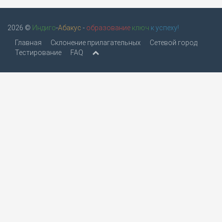
2026 ©
Индиго
-
Абакус
-
образование
ключ
к успеху!
Главная
Склонение прилагательных
Сетевой город
Тестирование
FAQ