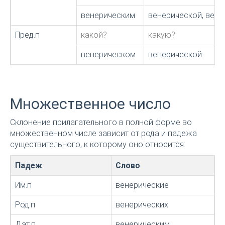
венерическим
венерической, вен
Пред.п
какой?
какую?
венерическом
венерической
Множественное число
Склонение прилагательного в полной форме во
множественном числе зависит от рода и падежа
существительного, к которому оно относится:
Падеж
Слово
Им.п
венерические
Род.п
венерических
Дат.п
венерическим