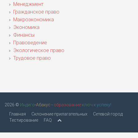
Менеджмент
Гражданское право
Макроэкономика
Экономика
Финансы
Правоведение
Экологическое право
Трудовое право
2026 ©
Индиго
-
Абакус
-
образование
ключ
к успеху!
Главная
Склонение прилагательных
Сетевой город
Тестирование
FAQ