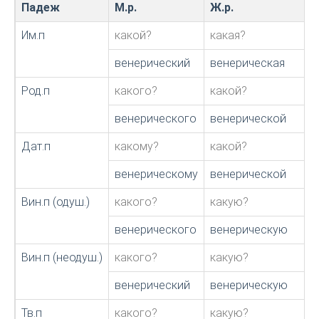
Падеж
М.р.
Ж.р.
Им.п
какой?
какая?
венерический
венерическая
Род.п
какого?
какой?
венерического
венерической
Дат.п
какому?
какой?
венерическому
венерической
Вин.п (одуш.)
какого?
какую?
венерического
венерическую
Вин.п (неодуш.)
какого?
какую?
венерический
венерическую
Тв.п
какого?
какую?