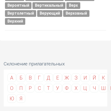
Вероятный
Вертикальный
Верх
Вертолетный
Верующий
Верховный
Верхний
Склонение прилагательных
А
Б
В
Г
Д
Е
Ж
З
И
Й
К
О
П
Р
С
Т
У
Ф
Х
Ц
Ч
Ш
Ю
Я