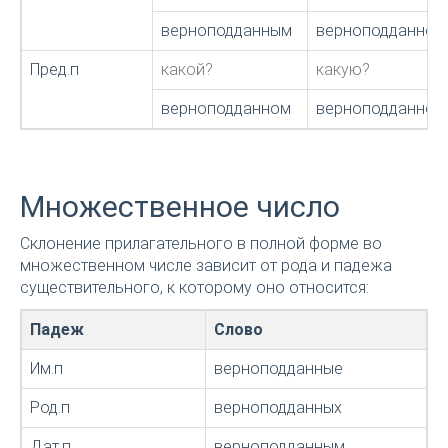
верноподданным
верноподданной
Пред.п
какой?
какую?
верноподданном
верноподданной
Множественное число
Склонение прилагательного в полной форме во
множественном числе зависит от рода и падежа
существительного, к которому оно относится:
Падеж
Слово
Им.п
верноподданные
Род.п
верноподданных
Дат.п
верноподданным