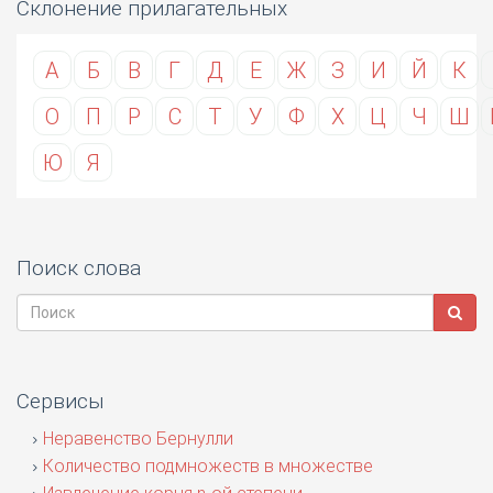
Склонение прилагательных
А
Б
В
Г
Д
Е
Ж
З
И
Й
К
О
П
Р
С
Т
У
Ф
Х
Ц
Ч
Ш
Ю
Я
Поиск слова
Сервисы
Неравенство Бернулли
Количество подмножеств в множестве