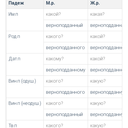
Падеж
М.р.
Ж.р.
Им.п
какой?
какая?
верноподданный
верноподданная
Род.п
какого?
какой?
верноподданного
верноподданной
Дат.п
какому?
какой?
верноподданному
верноподданной
Вин.п (одуш.)
какого?
какую?
верноподданного
верноподданную
Вин.п (неодуш.)
какого?
какую?
верноподданный
верноподданную
Тв.п
какого?
какую?