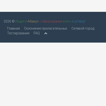
2026 ©
Индиго
-
Абакус
-
образование
ключ
к успеху!
Главная
Склонение прилагательных
Сетевой город
Тестирование
FAQ