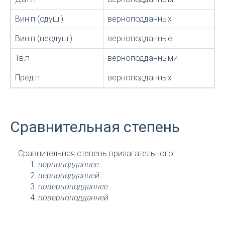
Вин.п (одуш.)
верноподданных
Вин.п (неодуш.)
верноподданные
Тв.п
верноподданными
Пред.п
верноподданных
Сравнительная степень
Сравнительная степень прилагательного:
верноподданнее
верноподданней
поверноподданнее
поверноподданней