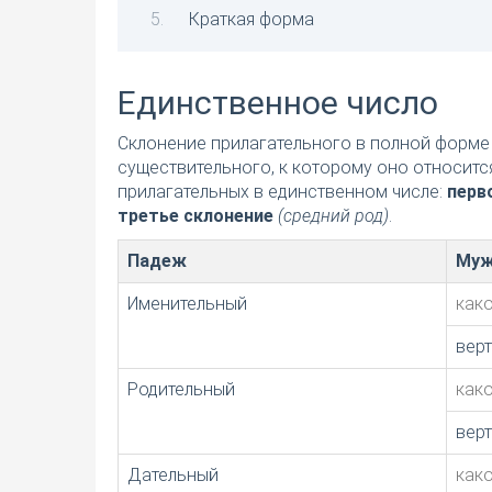
Краткая форма
Единственное число
Склонение прилагательного в полной форме 
существительного, к которому оно относитс
прилагательных в единственном числе:
перв
третье склонение
(средний род)
.
Падеж
Муж
Именительный
как
вер
Родительный
как
вер
Дательный
как