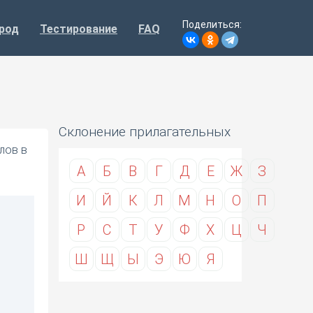
Поделиться:
род
Тестирование
FAQ
Склонение прилагательных
лов в
А
Б
В
Г
Д
Е
Ж
З
И
Й
К
Л
М
Н
О
П
Р
С
Т
У
Ф
Х
Ц
Ч
Ш
Щ
Ы
Э
Ю
Я