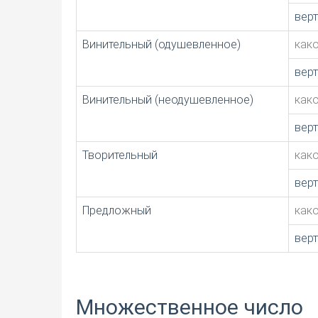
вер
Винительный (одушевленное)
как
вер
Винительный (неодушевленное)
как
вер
Творительный
как
вер
Предложный
как
вер
Множественное число