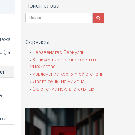
Поиск слова
адежа
Сервисы
я
Неравенство Бернулли
од)
, и
Количество подмножеств в
множестве
од
Извлечение корня n-ой степени
Дзета функция Римана
Склонение прилагательных
ое
го