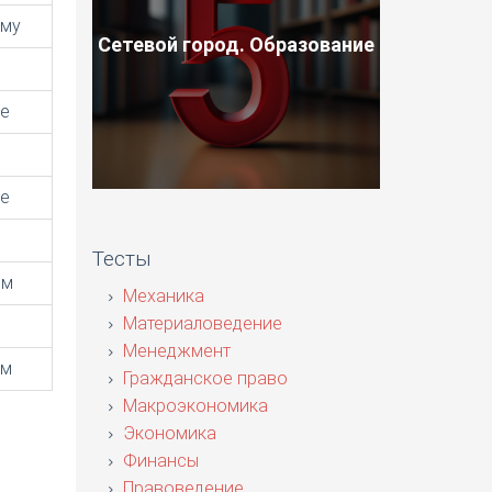
ому
Сетевой город. Образование
ое
ое
Тесты
ым
Механика
Материаловедение
Менеджмент
ом
Гражданское право
Макроэкономика
Экономика
Финансы
Правоведение