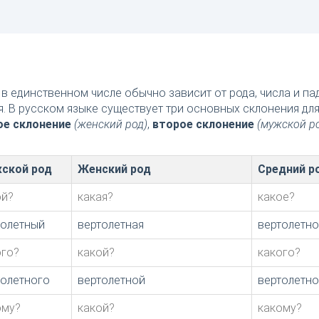
в единственном числе обычно зависит от рода, числа и п
я. В русском языке существует три основных склонения дл
ое склонение
(женский род)
,
второе склонение
(мужской р
ской род
Женский род
Средний р
ой?
какая?
какое?
толетный
вертолетная
вертолетн
ого?
какой?
какого?
толетного
вертолетной
вертолетно
ому?
какой?
какому?