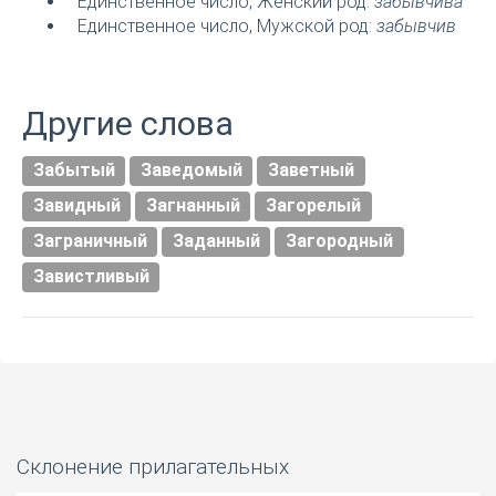
Единственное число, Женский род:
забывчива
Единственное число, Мужской род:
забывчив
Другие слова
Забытый
Заведомый
Заветный
Завидный
Загнанный
Загорелый
Заграничный
Заданный
Загородный
Завистливый
Склонение прилагательных