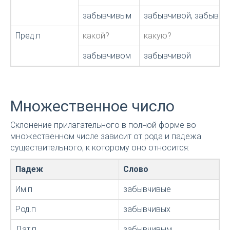
забывчивым
забывчивой, забывч
Пред.п
какой?
какую?
забывчивом
забывчивой
Множественное число
Склонение прилагательного в полной форме во
множественном числе зависит от рода и падежа
существительного, к которому оно относится:
Падеж
Слово
Им.п
забывчивые
Род.п
забывчивых
Дат.п
забывчивым