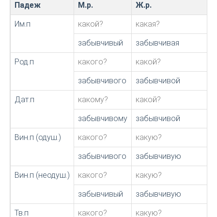
Падеж
М.р.
Ж.р.
Им.п
какой?
какая?
забывчивый
забывчивая
Род.п
какого?
какой?
забывчивого
забывчивой
Дат.п
какому?
какой?
забывчивому
забывчивой
Вин.п (одуш.)
какого?
какую?
забывчивого
забывчивую
Вин.п (неодуш.)
какого?
какую?
забывчивый
забывчивую
Тв.п
какого?
какую?