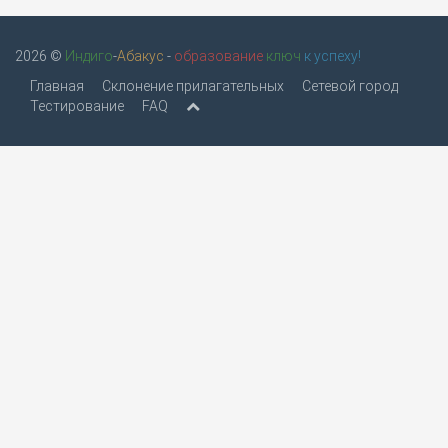
2026 ©
Индиго
-
Абакус
-
образование
ключ
к успеху!
Главная
Склонение прилагательных
Сетевой город
Тестирование
FAQ