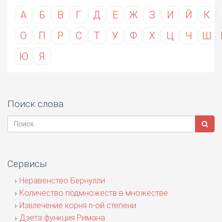
А
Б
В
Г
Д
Е
Ж
З
И
Й
К
О
П
Р
С
Т
У
Ф
Х
Ц
Ч
Ш
Ю
Я
Поиск слова
Сервисы
Неравенство Бернулли
Количество подмножеств в множестве
Извлечение корня n-ой степени
Дзета функция Римана