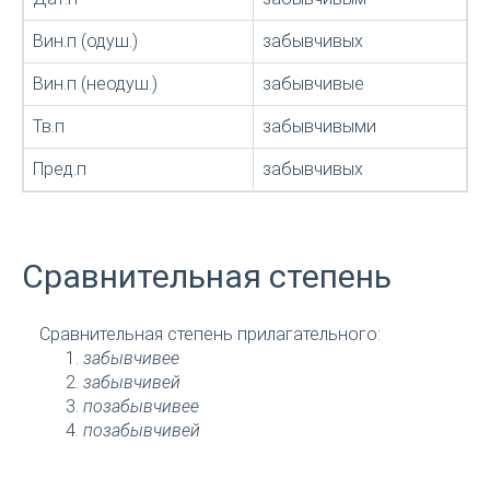
Вин.п (одуш.)
забывчивых
Вин.п (неодуш.)
забывчивые
Тв.п
забывчивыми
Пред.п
забывчивых
Сравнительная степень
Сравнительная степень прилагательного:
забывчивее
забывчивей
позабывчивее
позабывчивей