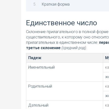
Краткая форма
Единственное число
Склонение прилагательного в полной форме 
существительного, к которому оно относитс
прилагательных в единственном числе:
перв
третье склонение
(средний род)
.
Падеж
М
Именительный
к
ж
Родительный
к
ж
Дательный
к