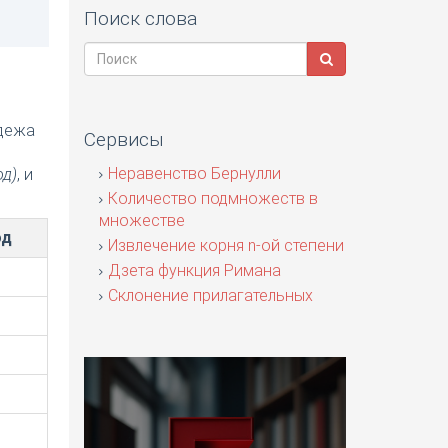
Поиск слова
адежа
Сервисы
я
Неравенство Бернулли
од)
, и
Количество подмножеств в
множестве
од
Извлечение корня n-ой степени
Дзета функция Римана
Склонение прилагательных