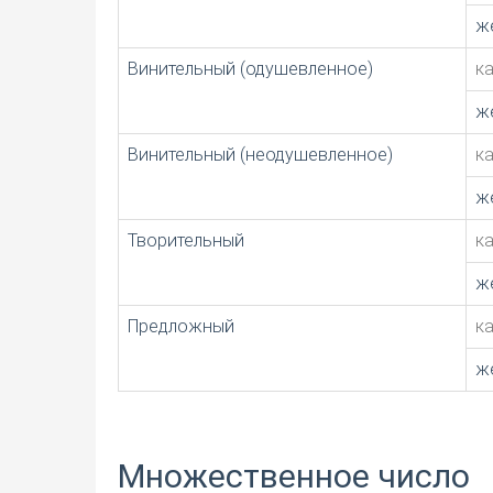
ж
Винительный (одушевленное)
к
ж
Винительный (неодушевленное)
к
ж
Творительный
к
ж
Предложный
к
ж
Множественное число