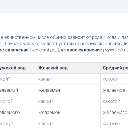
в единственном числе обычно зависит от рода, числа и п
я. В русском языке существует три основных склонения дл
ое склонение
(женский род)
,
второе склонение
(мужской р
ужской род
Женский род
Средний р
акой?
какая?
какое?
елаемый
желаемая
желаемое
акого?
какой?
какого?
елаемого
желаемой
желаемого
акому?
какой?
какому?