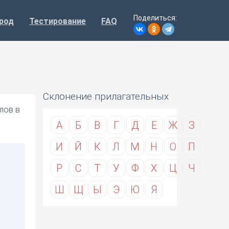
Поделиться:
род
Тестирование
FAQ
Склонение прилагательных
лов в
А
Б
В
Г
Д
Е
Ж
З
И
Й
К
Л
М
Н
О
П
Р
С
Т
У
Ф
Х
Ц
Ч
Ш
Щ
Ы
Э
Ю
Я